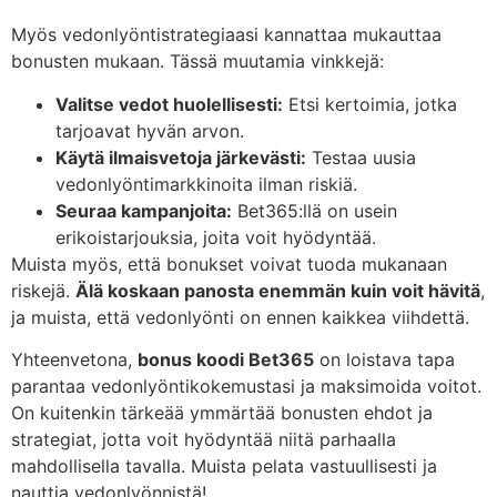
Myös vedonlyöntistrategiaasi kannattaa mukauttaa
bonusten mukaan. Tässä muutamia vinkkejä:
Valitse vedot huolellisesti:
Etsi kertoimia, jotka
tarjoavat hyvän arvon.
Käytä ilmaisvetoja järkevästi:
Testaa uusia
vedonlyöntimarkkinoita ilman riskiä.
Seuraa kampanjoita:
Bet365:llä on usein
erikoistarjouksia, joita voit hyödyntää.
Muista myös, että bonukset voivat tuoda mukanaan
riskejä.
Älä koskaan panosta enemmän kuin voit hävitä
,
ja muista, että vedonlyönti on ennen kaikkea viihdettä.
Yhteenvetona,
bonus koodi Bet365
on loistava tapa
parantaa vedonlyöntikokemustasi ja maksimoida voitot.
On kuitenkin tärkeää ymmärtää bonusten ehdot ja
strategiat, jotta voit hyödyntää niitä parhaalla
mahdollisella tavalla. Muista pelata vastuullisesti ja
nauttia vedonlyönnistä!