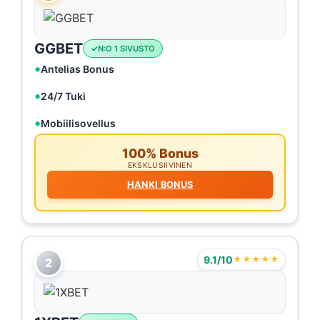
GGBET
N:O 1 SIVUSTO
Antelias Bonus
24/7 Tuki
Mobiilisovellus
100% Bonus
EKSKLUSIIVINEN
HANKI BONUS
9.1/10
★★★★★
2