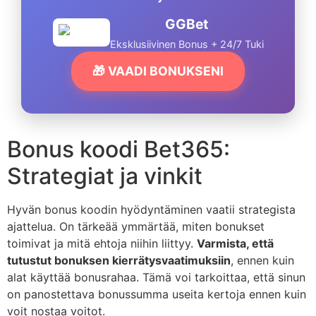
GGBet
Eksklusiivinen Bonus + 24/7 Tuki
🎁 VAADI BONUKSENI
Bonus koodi Bet365:
Strategiat ja vinkit
Hyvän bonus koodin hyödyntäminen vaatii strategista
ajattelua. On tärkeää ymmärtää, miten bonukset
toimivat ja mitä ehtoja niihin liittyy.
Varmista, että
tutustut bonuksen kierrätysvaatimuksiin
, ennen kuin
alat käyttää bonusrahaa. Tämä voi tarkoittaa, että sinun
on panostettava bonussumma useita kertoja ennen kuin
voit nostaa voitot.