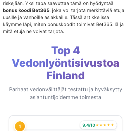
riskejään. Yksi tapa saavuttaa tämä on hyödyntää
bonus koodi Bet365
, joka voi tarjota merkittäviä etuja
uusille ja vanhoille asiakkaille. Tässä artikkelissa
käymme läpi, miten bonuskoodit toimivat Bet365:llä ja
mitä etuja ne voivat tarjota.
Top 4
Vedonlyöntisivustoa
Finland
Parhaat vedonvälittäjät testattu ja hyväksytty
asiantuntijoidemme toimesta
9.4/10
★★★★★
1