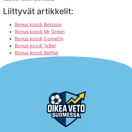
Liittyvät artikkelit:
Bonus koodi Betsson
Bonus koodi Mr Green
Bonus koodi ComeOn
Bonus koodi 1xBet
Bonus koodi Betfair