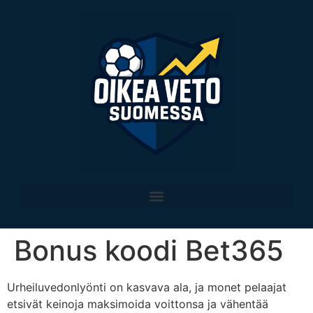
Bonus koodi Bet365
Urheiluvedonlyönti on kasvava ala, ja monet pelaajat
etsivät keinoja maksimoida voittonsa ja vähentää