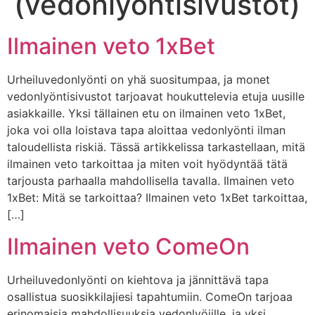
(vedonlyöntisivustot)
Ilmainen veto 1xBet
Urheiluvedonlyönti on yhä suositumpaa, ja monet
vedonlyöntisivustot tarjoavat houkuttelevia etuja uusille
asiakkaille. Yksi tällainen etu on ilmainen veto 1xBet,
joka voi olla loistava tapa aloittaa vedonlyönti ilman
taloudellista riskiä. Tässä artikkelissa tarkastellaan, mitä
ilmainen veto tarkoittaa ja miten voit hyödyntää tätä
tarjousta parhaalla mahdollisella tavalla. Ilmainen veto
1xBet: Mitä se tarkoittaa? Ilmainen veto 1xBet tarkoittaa,
[…]
Ilmainen veto ComeOn
Urheiluvedonlyönti on kiehtova ja jännittävä tapa
osallistua suosikkilajiesi tapahtumiin. ComeOn tarjoaa
erinomaisia mahdollisuuksia vedonlyöjille, ja yksi