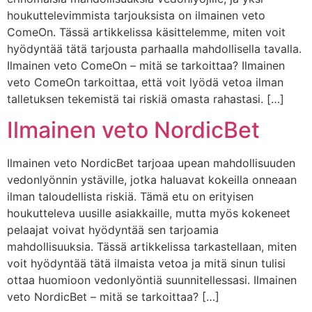
houkuttelevimmista tarjouksista on ilmainen veto
ComeOn. Tässä artikkelissa käsittelemme, miten voit
hyödyntää tätä tarjousta parhaalla mahdollisella tavalla.
Ilmainen veto ComeOn – mitä se tarkoittaa? Ilmainen
veto ComeOn tarkoittaa, että voit lyödä vetoa ilman
talletuksen tekemistä tai riskiä omasta rahastasi. […]
Ilmainen veto NordicBet
Ilmainen veto NordicBet tarjoaa upean mahdollisuuden
vedonlyönnin ystäville, jotka haluavat kokeilla onneaan
ilman taloudellista riskiä. Tämä etu on erityisen
houkutteleva uusille asiakkaille, mutta myös kokeneet
pelaajat voivat hyödyntää sen tarjoamia
mahdollisuuksia. Tässä artikkelissa tarkastellaan, miten
voit hyödyntää tätä ilmaista vetoa ja mitä sinun tulisi
ottaa huomioon vedonlyöntiä suunnitellessasi. Ilmainen
veto NordicBet – mitä se tarkoittaa? […]