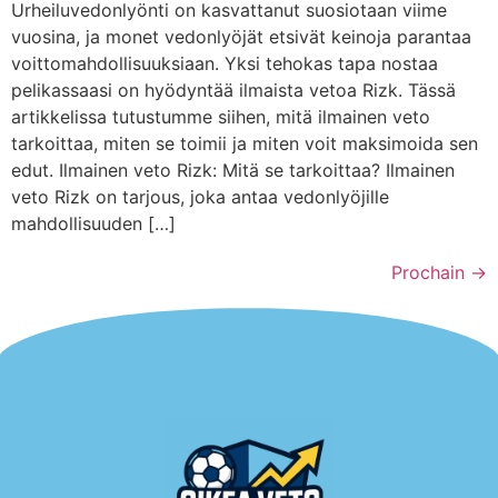
Urheiluvedonlyönti on kasvattanut suosiotaan viime
vuosina, ja monet vedonlyöjät etsivät keinoja parantaa
voittomahdollisuuksiaan. Yksi tehokas tapa nostaa
pelikassaasi on hyödyntää ilmaista vetoa Rizk. Tässä
artikkelissa tutustumme siihen, mitä ilmainen veto
tarkoittaa, miten se toimii ja miten voit maksimoida sen
edut. Ilmainen veto Rizk: Mitä se tarkoittaa? Ilmainen
veto Rizk on tarjous, joka antaa vedonlyöjille
mahdollisuuden […]
Prochain
→