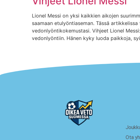
Vihjeet Lionel Messi
Lionel Messi on yksi kaikkien aikojen suurimmi
saamaan etulyöntiaseman. Tässä artikkelissa t
vedonlyöntikokemustasi. Vihjeet Lionel Messi: 
vedonlyöntiin. Hänen kyky luoda paikkoja, syö
me
Joukk
Ota yh