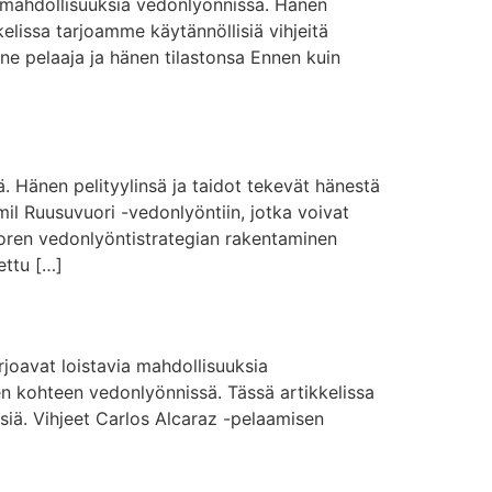
a mahdollisuuksia vedonlyönnissä. Hänen
elissa tarjoamme käytännöllisiä vihjeitä
ne pelaaja ja hänen tilastonsa Ennen kuin
. Hänen pelityylinsä ja taidot tekevät hänestä
mil Ruusuvuori -vedonlyöntiin, jotka voivat
uoren vedonlyöntistrategian rakentaminen
ettu […]
joavat loistavia mahdollisuuksia
sen kohteen vedonlyönnissä. Tässä artikkelissa
siä. Vihjeet Carlos Alcaraz -pelaamisen