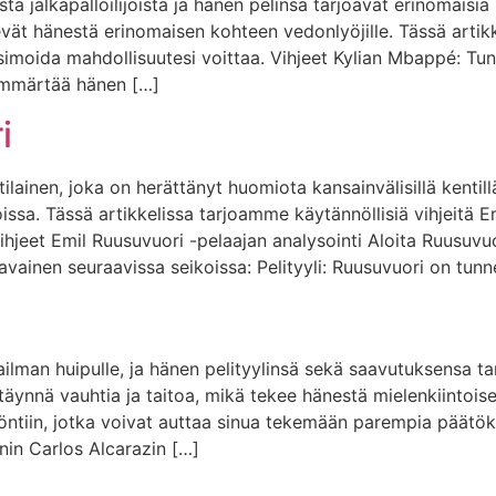
a jalkapalloilijoista ja hänen pelinsä tarjoavat erinomaisi
vät hänestä erinomaisen kohteen vedonlyöjille. Tässä artikk
imoida mahdollisuutesi voittaa. Vihjeet Kylian Mbappé: Tun
ymmärtää hänen […]
i
ainen, joka on herättänyt huomiota kansainvälisillä kentillä
ssa. Tässä artikkelissa tarjoamme käytännöllisiä vihjeitä E
hjeet Emil Ruusuvuori -pelaajan analysointi Aloita Ruusuv
vainen seuraavissa seikoissa: Pelityyli: Ruusuvuori on tunn
lman huipulle, ja hänen pelityylinsä sekä saavutuksensa tar
 täynnä vauhtia ja taitoa, mikä tekee hänestä mielenkiintoi
öntiin, jotka voivat auttaa sinua tekemään parempia päätök
in Carlos Alcarazin […]