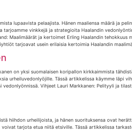
mmista lupaavista pelaajista. Hänen maaliensa määrä ja pel
ssa tarjoamme vinkkejä ja strategioita Haalandin vedonlyönt
aland: Maalimäärät ja kertoimet Erling Haalandin tehokkuus 
htiöt tarjoavat usein erilaisia kertoimia Haalandin maalimää
en
kanen on yksi suomalaisen koripallon kirkkaimmista tähdistä.
ksia urheiluvedonlyöjille. Tässä artikkelissa käymme läpi vi
 vedonlyönnissä. Vihjeet Lauri Markkanen: Pelityyli ja til
ä hiihdon urheilijoista, ja hänen suorituksensa ovat herät
voivat tarjota etua niitä etsiville. Tässä artikkelissa tarkaste