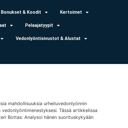
Bonukset & Koodit
Kertoimet
aat
Pelaajatyypit
Vedonlyöntisivustot & Alustat
aisia mahdollisuuksia urheiluvedonlyönnin
ntaa vedonlyöntimenestyksesi. Tässä artikkelissa
teri Bottas: Analysoi hänen suorituskykyään