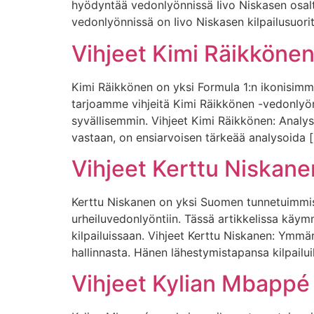
hyödyntää vedonlyönnissä Iivo Niskasen osalta
vedonlyönnissä on Iivo Niskasen kilpailusuor
Vihjeet Kimi Räikköne
Kimi Räikkönen on yksi Formula 1:n ikonisimmi
tarjoamme vihjeitä Kimi Räikkönen -vedonlyö
syvällisemmin. Vihjeet Kimi Räikkönen: Analys
vastaan, on ensiarvoisen tärkeää analysoida 
Vihjeet Kerttu Niskane
Kerttu Niskanen on yksi Suomen tunnetuimmist
urheiluvedonlyöntiin. Tässä artikkelissa käym
kilpailuissaan. Vihjeet Kerttu Niskanen: Ymmä
hallinnasta. Hänen lähestymistapansa kilpailui
Vihjeet Kylian Mbappé