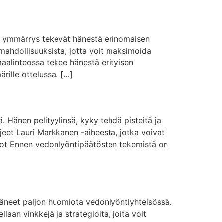
in ymmärrys tekevät hänestä erinomaisen
imahdollisuuksista, jotta voit maksimoida
maalinteossa tekee hänestä erityisen
rille ottelussa. […]
 Hänen pelityylinsä, kyky tehdä pisteitä ja
hjeet Lauri Markkanen -aiheesta, jotka voivat
astot Ennen vedonlyöntipäätösten tekemistä on
täneet paljon huomiota vedonlyöntiyhteisössä.
llaan vinkkejä ja strategioita, joita voit