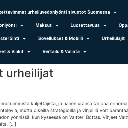
tettavimmat urheiluvedonlyönti sivustot Suomessa
onlyönti
Maksut
Luotettavuus
Opp
steröinti
Sovellukset & Mobiili
Urheilulajit
eet & Vinkit
Vertailu & Valinta
 urheilijat
unnetuimmista kuljettajista, ja hänen uransa tarjoaa erinom
ihtelevia, mutta oikeilla strategioilla ja vihjeillä voit para
donlyönnissä, kun kyseessä on Valtteri Bottas. Vihjeet Valt
lta, […]