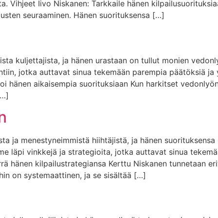
. Vihjeet Iivo Niskanen: Tarkkaile hänen kilpailusuorituksia
itusten seuraaminen. Hänen suorituksensa […]
n
sta kuljettajista, ja hänen urastaan on tullut monien vedonl
ntiin, jotka auttavat sinua tekemään parempia päätöksiä j
oi hänen aikaisempia suorituksiaan Kun harkitset vedonlyön
[…]
n
a ja menestyneimmistä hiihtäjistä, ja hänen suorituksensa
me läpi vinkkejä ja strategioita, jotka auttavat sinua tekem
rrä hänen kilpailustrategiansa Kerttu Niskanen tunnetaan eri
hin on systemaattinen, ja se sisältää […]