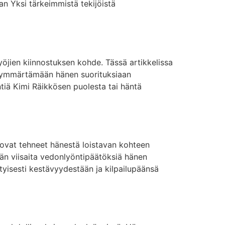
an Yksi tärkeimmistä tekijöistä
yöjien kiinnostuksen kohde. Tässä artikkelissa
a ymmärtämään hänen suorituksiaan
tiä Kimi Räikkösen puolesta tai häntä
 ovat tehneet hänestä loistavan kohteen
ään viisaita vedonlyöntipäätöksiä hänen
tyisesti kestävyydestään ja kilpailupäänsä