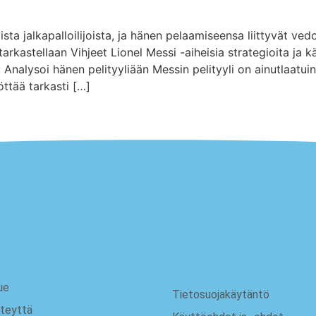
sta jalkapalloilijoista, ja hänen pelaamiseensa liittyvät ved
arkastellaan Vihjeet Lionel Messi -aiheisia strategioita ja 
Analysoi hänen pelityyliään Messin pelityyli on ainutlaatuin
ttää tarkasti […]
istä
Oikeudellinen
ue
Tietosuojakäytäntö
teyttä