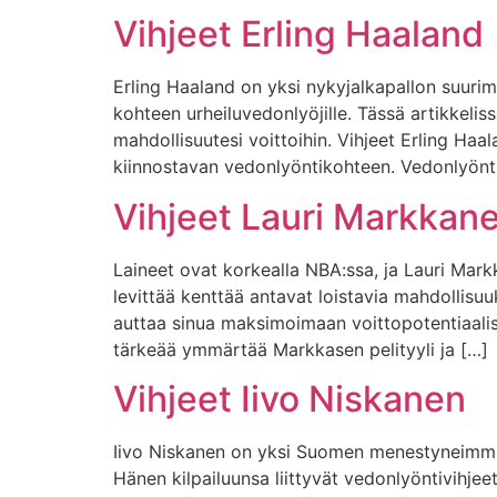
Vihjeet Erling Haaland
Erling Haaland on yksi nykyjalkapallon suuri
kohteen urheiluvedonlyöjille. Tässä artikkeli
mahdollisuutesi voittoihin. Vihjeet Erling Ha
kiinnostavan vedonlyöntikohteen. Vedonlyöntiy
Vihjeet Lauri Markkan
Laineet ovat korkealla NBA:ssa, ja Lauri Mark
levittää kenttää antavat loistavia mahdollisuu
auttaa sinua maksimoimaan voittopotentiaalisi
tärkeää ymmärtää Markkasen pelityyli ja […]
Vihjeet Iivo Niskanen
Iivo Niskanen on yksi Suomen menestyneimmist
Hänen kilpailuunsa liittyvät vedonlyöntivihjeet 