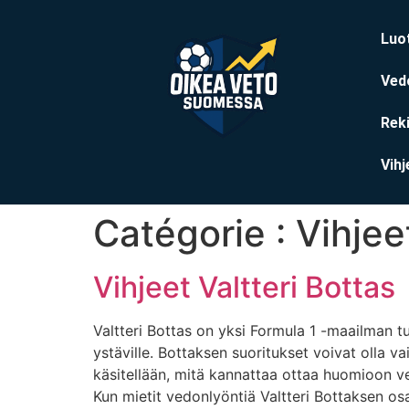
Luo
Ved
Reki
Vihj
Catégorie :
Vihjeet
Vihjeet Valtteri Bottas
Valtteri Bottas on yksi Formula 1 -maailman t
ystäville. Bottaksen suoritukset voivat olla va
käsitellään, mitä kannattaa ottaa huomioon ve
Kun mietit vedonlyöntiä Valtteri Bottaksen osa