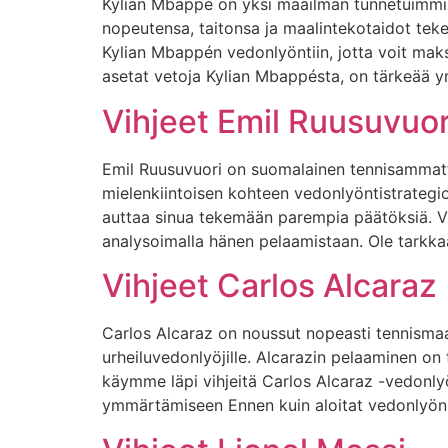
Kylian Mbappé on yksi maailman tunnetuimmist
nopeutensa, taitonsa ja maalintekotaidot teke
Kylian Mbappén vedonlyöntiin, jotta voit maks
asetat vetoja Kylian Mbappésta, on tärkeää 
Vihjeet Emil Ruusuvuor
Emil Ruusuvuori on suomalainen tennisammattil
mielenkiintoisen kohteen vedonlyöntistrategioi
auttaa sinua tekemään parempia päätöksiä. Vi
analysoimalla hänen pelaamistaan. Ole tarkkaa
Vihjeet Carlos Alcaraz
Carlos Alcaraz on noussut nopeasti tennismaai
urheiluvedonlyöjille. Alcarazin pelaaminen on
käymme läpi vihjeitä Carlos Alcaraz -vedonly
ymmärtämiseen Ennen kuin aloitat vedonlyönn