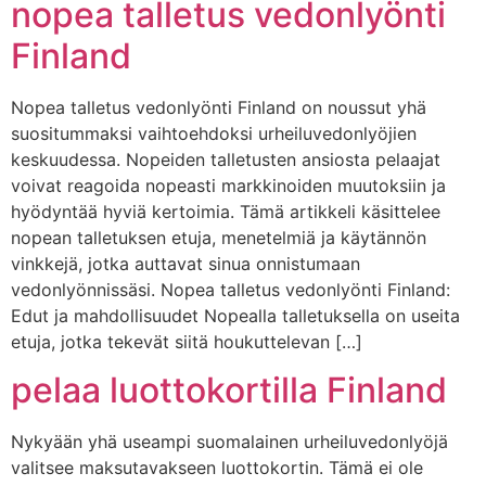
nopea talletus vedonlyönti
Finland
Nopea talletus vedonlyönti Finland on noussut yhä
suositummaksi vaihtoehdoksi urheiluvedonlyöjien
keskuudessa. Nopeiden talletusten ansiosta pelaajat
voivat reagoida nopeasti markkinoiden muutoksiin ja
hyödyntää hyviä kertoimia. Tämä artikkeli käsittelee
nopean talletuksen etuja, menetelmiä ja käytännön
vinkkejä, jotka auttavat sinua onnistumaan
vedonlyönnissäsi. Nopea talletus vedonlyönti Finland:
Edut ja mahdollisuudet Nopealla talletuksella on useita
etuja, jotka tekevät siitä houkuttelevan […]
pelaa luottokortilla Finland
Nykyään yhä useampi suomalainen urheiluvedonlyöjä
valitsee maksutavakseen luottokortin. Tämä ei ole