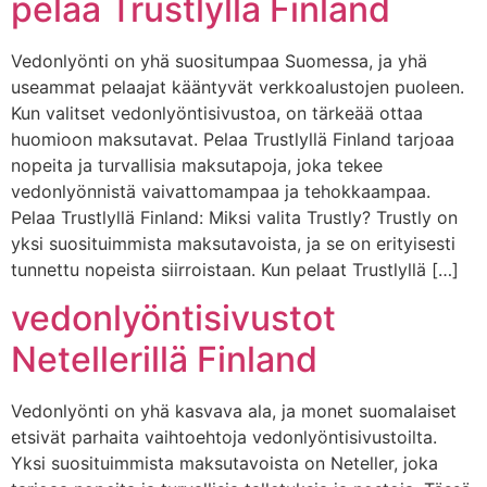
pelaa Trustlyllä Finland
Vedonlyönti on yhä suositumpaa Suomessa, ja yhä
useammat pelaajat kääntyvät verkkoalustojen puoleen.
Kun valitset vedonlyöntisivustoa, on tärkeää ottaa
huomioon maksutavat. Pelaa Trustlyllä Finland tarjoaa
nopeita ja turvallisia maksutapoja, joka tekee
vedonlyönnistä vaivattomampaa ja tehokkaampaa.
Pelaa Trustlyllä Finland: Miksi valita Trustly? Trustly on
yksi suosituimmista maksutavoista, ja se on erityisesti
tunnettu nopeista siirroistaan. Kun pelaat Trustlyllä […]
vedonlyöntisivustot
Netellerillä Finland
Vedonlyönti on yhä kasvava ala, ja monet suomalaiset
etsivät parhaita vaihtoehtoja vedonlyöntisivustoilta.
Yksi suosituimmista maksutavoista on Neteller, joka