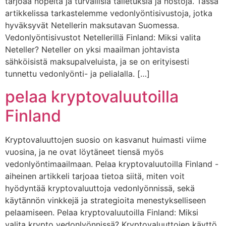
tarjoaa nopeita ja turvallisia talletuksia ja nostoja. Tässä
artikkelissa tarkastelemme vedonlyöntisivustoja, jotka
hyväksyvät Netellerin maksutavan Suomessa.
Vedonlyöntisivustot Netellerillä Finland: Miksi valita
Neteller? Neteller on yksi maailman johtavista
sähköisistä maksupalveluista, ja se on erityisesti
tunnettu vedonlyönti- ja pelialalla. […]
pelaa kryptovaluutoilla
Finland
Kryptovaluuttojen suosio on kasvanut huimasti viime
vuosina, ja ne ovat löytäneet tiensä myös
vedonlyöntimaailmaan. Pelaa kryptovaluutoilla Finland -
aiheinen artikkeli tarjoaa tietoa siitä, miten voit
hyödyntää kryptovaluuttoja vedonlyönnissä, sekä
käytännön vinkkejä ja strategioita menestykselliseen
pelaamiseen. Pelaa kryptovaluutoilla Finland: Miksi
valita krypto vedonlyönnissä? Kryptovaluuttojen käyttö