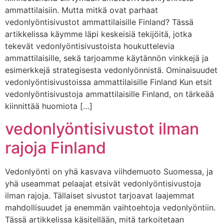
ammattilaisiin. Mutta mitkä ovat parhaat
vedonlyöntisivustot ammattilaisille Finland? Tässä
artikkelissa käymme läpi keskeisiä tekijöitä, jotka
tekevät vedonlyöntisivustoista houkuttelevia
ammattilaisille, sekä tarjoamme käytännön vinkkejä ja
esimerkkejä strategisesta vedonlyönnistä. Ominaisuudet
vedonlyöntisivustoissa ammattilaisille Finland Kun etsit
vedonlyöntisivustoja ammattilaisille Finland, on tärkeää
kiinnittää huomiota […]
vedonlyöntisivustot ilman
rajoja Finland
Vedonlyönti on yhä kasvava viihdemuoto Suomessa, ja
yhä useammat pelaajat etsivät vedonlyöntisivustoja
ilman rajoja. Tällaiset sivustot tarjoavat laajemmat
mahdollisuudet ja enemmän vaihtoehtoja vedonlyöntiin.
Tässä artikkelissa käsitellään, mitä tarkoitetaan