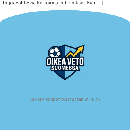
tarjoavat hyviä kertoimia ja bonuksia. Kun […]
Kaikki oikeudet pidätetään
©
2025.