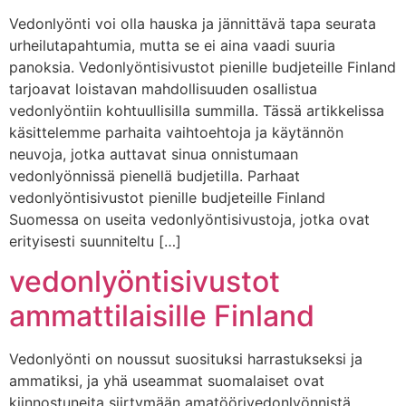
Vedonlyönti voi olla hauska ja jännittävä tapa seurata
urheilutapahtumia, mutta se ei aina vaadi suuria
panoksia. Vedonlyöntisivustot pienille budjeteille Finland
tarjoavat loistavan mahdollisuuden osallistua
vedonlyöntiin kohtuullisilla summilla. Tässä artikkelissa
käsittelemme parhaita vaihtoehtoja ja käytännön
neuvoja, jotka auttavat sinua onnistumaan
vedonlyönnissä pienellä budjetilla. Parhaat
vedonlyöntisivustot pienille budjeteille Finland
Suomessa on useita vedonlyöntisivustoja, jotka ovat
erityisesti suunniteltu […]
vedonlyöntisivustot
ammattilaisille Finland
Vedonlyönti on noussut suosituksi harrastukseksi ja
ammatiksi, ja yhä useammat suomalaiset ovat
kiinnostuneita siirtymään amatöörivedonlyönnistä