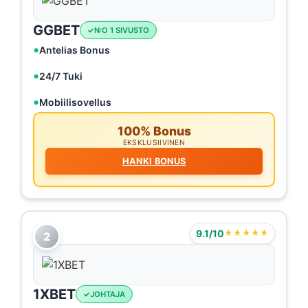
GGBET
N:O 1 SIVUSTO
Antelias Bonus
24/7 Tuki
Mobiilisovellus
100% Bonus
EKSKLUSIIVINEN
HANKI BONUS
9.1/10
★★★★★
2
1XBET
JOHTAJA