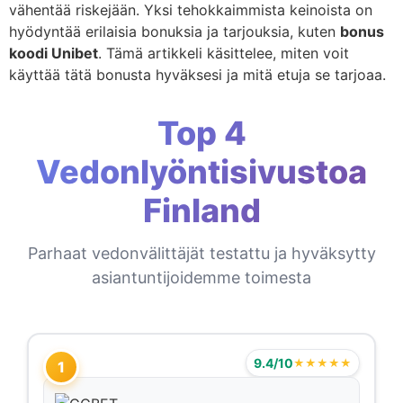
vähentää riskejään. Yksi tehokkaimmista keinoista on
hyödyntää erilaisia bonuksia ja tarjouksia, kuten
bonus
koodi Unibet
. Tämä artikkeli käsittelee, miten voit
käyttää tätä bonusta hyväksesi ja mitä etuja se tarjoaa.
Top 4
Vedonlyöntisivustoa
Finland
Parhaat vedonvälittäjät testattu ja hyväksytty
asiantuntijoidemme toimesta
9.4/10
★★★★★
1