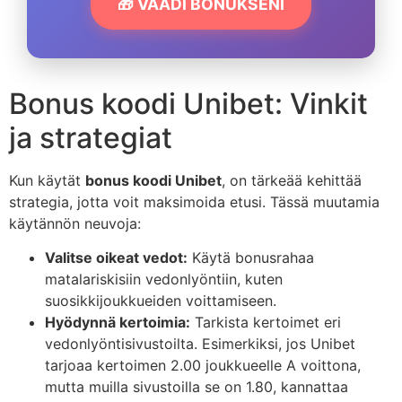
🎁 VAADI BONUKSENI
Bonus koodi Unibet: Vinkit
ja strategiat
Kun käytät
bonus koodi Unibet
, on tärkeää kehittää
strategia, jotta voit maksimoida etusi. Tässä muutamia
käytännön neuvoja:
Valitse oikeat vedot:
Käytä bonusrahaa
matalariskisiin vedonlyöntiin, kuten
suosikkijoukkueiden voittamiseen.
Hyödynnä kertoimia:
Tarkista kertoimet eri
vedonlyöntisivustoilta. Esimerkiksi, jos Unibet
tarjoaa kertoimen 2.00 joukkueelle A voittona,
mutta muilla sivustoilla se on 1.80, kannattaa