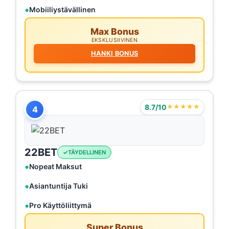
Mobiiliystävällinen
Max Bonus
EKSKLUSIIVINEN
HANKI BONUS
8.7/10
★★★★★
4
22BET
TÄYDELLINEN
Nopeat Maksut
Asiantuntija Tuki
Pro Käyttöliittymä
Super Bonus