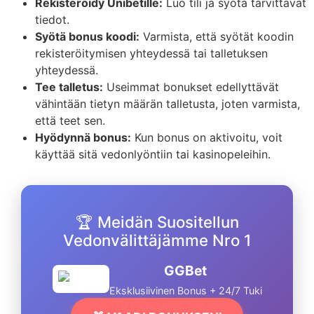
Rekisteröidy Unibetille:
Luo tili ja syötä tarvittavat
tiedot.
Syötä bonus koodi:
Varmista, että syötät koodin
rekisteröitymisen yhteydessä tai talletuksen
yhteydessä.
Tee talletus:
Useimmat bonukset edellyttävät
vähintään tietyn määrän talletusta, joten varmista,
että teet sen.
Hyödynnä bonus:
Kun bonus on aktivoitu, voit
käyttää sitä vedonlyöntiin tai kasinopeleihin.
🏆 Meidän Suositellun
Vedonvälittäjämme Nro 1
GGBet
Eksklusiivinen Bonus + 24/7 Tuki