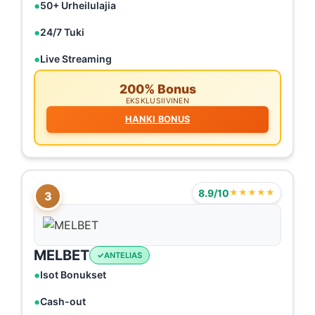
50+ Urheilulajia
24/7 Tuki
Live Streaming
200% Bonus
EKSKLUSIIVINEN
HANKI BONUS
8.9/10
★★★★★
3
MELBET
ANTELIAS
Isot Bonukset
Cash-out