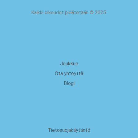
Kaikki oikeudet pidätetään
©
2025.
meistä
Joukkue
Ota yhteyttä
Blogi
Oikeudellinen
Tietosuojakäytäntö