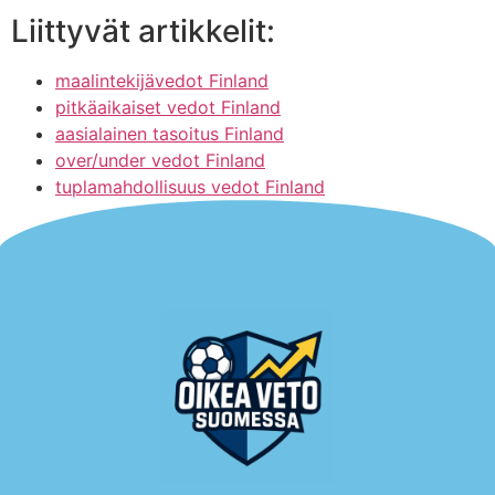
Liittyvät artikkelit:
maalintekijävedot Finland
pitkäaikaiset vedot Finland
aasialainen tasoitus Finland
over/under vedot Finland
tuplamahdollisuus vedot Finland