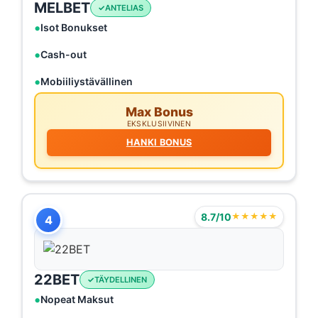
MELBET
ANTELIAS
Isot Bonukset
Cash-out
Mobiiliystävällinen
Max Bonus
EKSKLUSIIVINEN
HANKI BONUS
8.7/10
★★★★★
4
22BET
TÄYDELLINEN
Nopeat Maksut