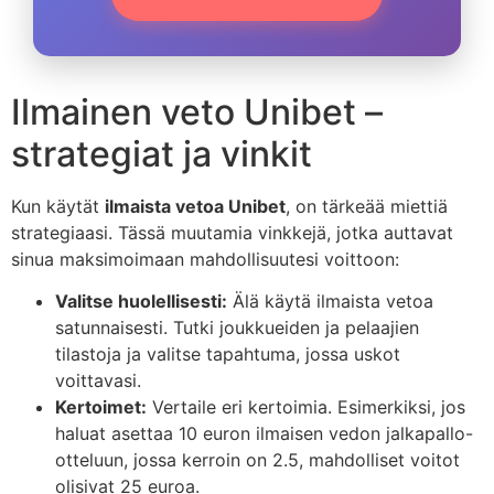
Ilmainen veto Unibet –
strategiat ja vinkit
Kun käytät
ilmaista vetoa Unibet
, on tärkeää miettiä
strategiaasi. Tässä muutamia vinkkejä, jotka auttavat
sinua maksimoimaan mahdollisuutesi voittoon:
Valitse huolellisesti:
Älä käytä ilmaista vetoa
satunnaisesti. Tutki joukkueiden ja pelaajien
tilastoja ja valitse tapahtuma, jossa uskot
voittavasi.
Kertoimet:
Vertaile eri kertoimia. Esimerkiksi, jos
haluat asettaa 10 euron ilmaisen vedon jalkapallo-
otteluun, jossa kerroin on 2.5, mahdolliset voitot
olisivat 25 euroa.