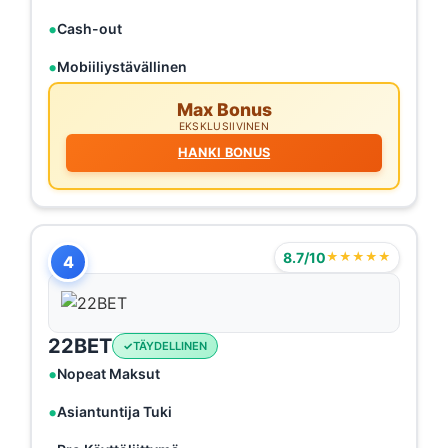
Cash-out
Mobiiliystävällinen
Max Bonus
EKSKLUSIIVINEN
HANKI BONUS
8.7/10
★★★★★
4
22BET
TÄYDELLINEN
Nopeat Maksut
Asiantuntija Tuki