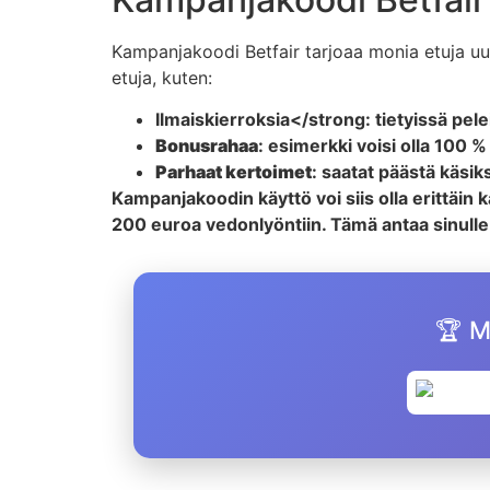
Kampanjakoodi Betfair tarjoaa monia etuja uusi
etuja, kuten:
Ilmaiskierroksia</strong: tietyissä pel
Bonusrahaa
: esimerkki voisi olla 100 %
Parhaat kertoimet
: saatat päästä käsiks
Kampanjakoodin käyttö voi siis olla erittäin 
200 euroa vedonlyöntiin. Tämä antaa sinull
🏆 M