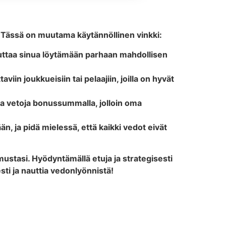
t. Tässä on muutama käytännöllinen vinkki:
 auttaa sinua löytämään parhaan mahdollisen
iin joukkueisiin tai pelaajiin, joilla on hyvät
pia vetoja bonussummalla, jolloin oma
n, ja pidä mielessä, että kaikki vedot eivät
ustasi. Hyödyntämällä etuja ja strategisesti
sti ja nauttia vedonlyönnistä!