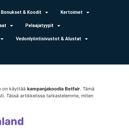
Bonukset & Koodit
Kertoimet
aat
Pelaajatyypit
Vedonlyöntisivustot & Alustat
se on käyttää
kampanjakoodia Betfair
. Tämä
sti. Tässä artikkelissa tarkastelemme, miten
nland