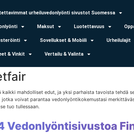
tettavimmat urheiluvedonlyönti sivustot Suomessa
onlyönti
Maksut
Luotettavuus
Opp
steröinti
Sovellukset & Mobiili
Urheilulajit
eet & Vinkit
Vertailu & Valinta
tfair
aikki mahdolliset edut, ja yksi parhaista tavoista tehdä 
hin, jotka voivat parantaa vedonlyöntikokemustasi merkittävä
se tuo tullessaan.
4 Vedonlyöntisivustoa Fi