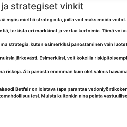
a strategiset vinkit
eää myös miettiä strategioita, joilla voit maksimoida voito
tiä, tarkista eri markkinat ja vertaa kertoimia. Tämä voi
oma strategia, kuten esimerkiksi panostaminen vain luotettav
nuksia järkevästi. Esimerkiksi, voit kokeilla riskipitoisem
ina riskejä. Älä panosta enemmän kuin olet valmis häviämää
koodi Betfair
on loistava tapa parantaa vedonlyöntikokem
omahdollisuutesi. Muista kuitenkin aina pelata vastuullise