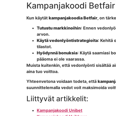
Kampanjakoodi Betfair j
Kun käytät
kampanjakoodia Betfair
, on tärk
Tutustu markkinoihin
: Ennen vedonlyön
arvon.
Käytä vedonlyöntistrategioita
: Kehitä 
tilastot.
Hyödynnä bonuksia
: Käytä saamiasi bo
pääoma ei ole vaarassa.
Muista kuitenkin, että vedonlyönti sisältää a
aina tuo voittoa.
Yhteenvetona voidaan todeta, että
kampanja
suunnittelemalla vedot voit maksimoida voitt
Liittyvät artikkelit:
Kampanjakoodi Unibet