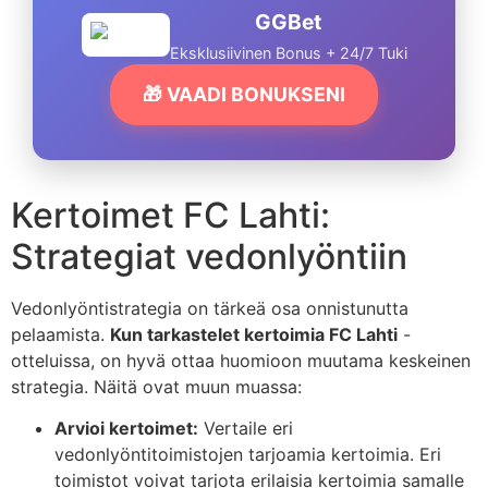
GGBet
Eksklusiivinen Bonus + 24/7 Tuki
🎁 VAADI BONUKSENI
Kertoimet FC Lahti:
Strategiat vedonlyöntiin
Vedonlyöntistrategia on tärkeä osa onnistunutta
pelaamista.
Kun tarkastelet kertoimia FC Lahti
-
otteluissa, on hyvä ottaa huomioon muutama keskeinen
strategia. Näitä ovat muun muassa:
Arvioi kertoimet:
Vertaile eri
vedonlyöntitoimistojen tarjoamia kertoimia. Eri
toimistot voivat tarjota erilaisia kertoimia samalle