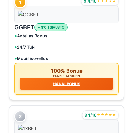
9.4/10
★★★★★
1
GGBET
N:O 1 SIVUSTO
Antelias Bonus
24/7 Tuki
Mobiilisovellus
100% Bonus
EKSKLUSIIVINEN
HANKI BONUS
9.1/10
★★★★★
2