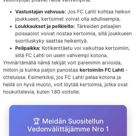
Vastustajan vahvuus:
Jos FC Lahti kohtaa heikon
joukkueen, kertoimet voivat olla edullisempia.
Loukkaukset ja pelikielto:
Tärkeiden pelaajien
poissaolot voivat nostaa kertoimia, sillä joukkueen
suorituskyky saattaa heikentyä.
Pelipaikka:
Kotikenttäetu voi vaikuttaa kertoimiin,
sillä FC Lahti on usein vahvempi kotona.
Ymmärtämällä nämä tekijät voit paremmin arvioida,
milloin ja kuinka paljon panostaa
kertoimiin FC Lahti
-
otteluissa. Esimerkiksi, jos FC Lahti pelaa kotona ja
heillä on hyvä muoto, voit löytää kertoimia, jotka ovat
houkuttelevia, kuten 1.80 voitolle.
🏆 Meidän Suositellun
Vedonvälittäjämme Nro 1