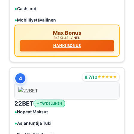
Cash-out
Mobiiliystävällinen
Max Bonus
EKSKLUSIIVINEN
HANKI BONUS
8.7/10
★★★★★
4
22BET
TÄYDELLINEN
Nopeat Maksut
Asiantuntija Tuki