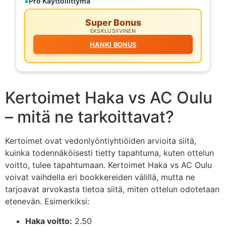
Pro Käyttöliittymä
Super Bonus
EKSKLUSIIVINEN
HANKI BONUS
Kertoimet Haka vs AC Oulu
– mitä ne tarkoittavat?
Kertoimet ovat vedonlyöntiyhtiöiden arvioita siitä,
kuinka todennäköisesti tietty tapahtuma, kuten ottelun
voitto, tulee tapahtumaan. Kertoimet Haka vs AC Oulu
voivat vaihdella eri bookkereiden välillä, mutta ne
tarjoavat arvokasta tietoa siitä, miten ottelun odotetaan
etenevän. Esimerkiksi:
Haka voitto:
2.50