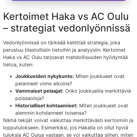
Kertoimet Haka vs AC Oulu
– strategiat vedonlyönnissä
Vedonlyönnissä on tärkeää kehittää strategia, joka
perustuu tilastollisiin tietoihin ja analyysiin. Kertoimet
Haka vs AC Oulu tarjoavat mahdollisuuden hyödyntää
tietoa, kuten:
Joukkueiden nykykunto:
Miten joukkueet ovat
pelanneet viime aikoina?
Vammaiset pelaajat:
Onko joukkueilla merkittäviä
poissaoloja?
Historialliset kohtaamiset:
Miten joukkueet ovat
aiemmin kohdanneet toisensa?
Nämä tekijät voivat vaikuttaa merkittävästi kertoimiin ja
lopputulokseen. Esimerkiksi, jos Hakalla on ollut hyviä
tuloksia AC Oulua vastaan, se voi vaikuttaa siihen, miten