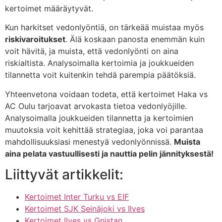
kertoimet määräytyvät.
Kun harkitset vedonlyöntiä, on tärkeää muistaa myös
riskivaroitukset
. Älä koskaan panosta enemmän kuin
voit hävitä, ja muista, että vedonlyönti on aina
riskialtista. Analysoimalla kertoimia ja joukkueiden
tilannetta voit kuitenkin tehdä parempia päätöksiä.
Yhteenvetona voidaan todeta, että kertoimet Haka vs
AC Oulu tarjoavat arvokasta tietoa vedonlyöjille.
Analysoimalla joukkueiden tilannetta ja kertoimien
muutoksia voit kehittää strategiaa, joka voi parantaa
mahdollisuuksiasi menestyä vedonlyönnissä.
Muista
aina pelata vastuullisesti ja nauttia pelin jännityksestä!
Liittyvät artikkelit:
Kertoimet Inter Turku vs EIF
Kertoimet SJK Seinäjoki vs Ilves
Kertoimet Ilves vs Gnistan