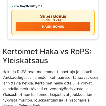
Pro Käyttöliittymä
Super Bonus
EKSKLUSIIVINEN
HANKI BONUS
Kertoimet Haka vs RoPS:
Yleiskatsaus
Haka ja RoPS ovat molemmat tunnettuja joukkueita
Veikkausliigassa, ja niiden kohtaamiset tarjoavat usein
jännittäviä hetkiä. Kertoimet näille otteluille voivat
vaihdella merkittävästi eri vedonlyöntisivustoilla.
Yleisesti ottaen kertoimet heijastavat joukkueiden
nykyistä muotoa, loukkaantumisia ja historiallisia
tilastoja. Esimerkiksi: