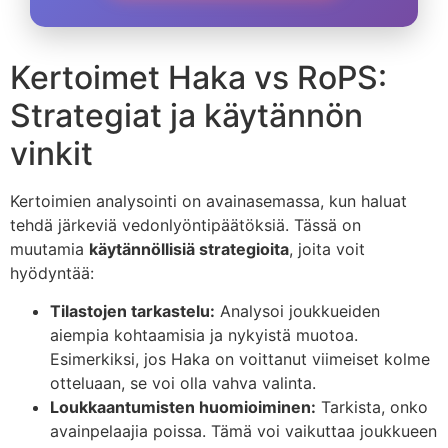
Kertoimet Haka vs RoPS:
Strategiat ja käytännön
vinkit
Kertoimien analysointi on avainasemassa, kun haluat
tehdä järkeviä vedonlyöntipäätöksiä. Tässä on
muutamia
käytännöllisiä strategioita
, joita voit
hyödyntää:
Tilastojen tarkastelu:
Analysoi joukkueiden
aiempia kohtaamisia ja nykyistä muotoa.
Esimerkiksi, jos Haka on voittanut viimeiset kolme
otteluaan, se voi olla vahva valinta.
Loukkaantumisten huomioiminen:
Tarkista, onko
avainpelaajia poissa. Tämä voi vaikuttaa joukkueen