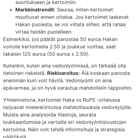
suoritukseen ja kertoimiin.
Markkinatrendit:
Seuraa, miten kertoimet
muuttuvat ennen ottelua. Jos kertoimet laskevat
Hakan puolesta, se voi viitata siihen, että rahaa
virtaa heidän puolelleen.
Esimerkiksi, jos päätät panostaa 50 euroa Hakan
voitolle kertoimella 2.50 ja joukkue voittaa, saat
takaisin 125 euroa (50 euroa x 2.50).
Kuitenkin, kuten aina vedonlyönnissä, on tärkeää olla
tietoinen riskeistä.
Riskivaroitus:
Älä koskaan panosta
enemmän kuin voit hävitä. Vedonlyönti on aina
epävarmaa, ja on hyvä varautua mahdollisiin tappioihin.
Yhteenvetona, kertoimet Haka vs RoPS -ottelussa
tarjoavat mielenkiintoisia mahdollisuuksia vedonlyöjille.
Muista aina analysoida tilastoja, seurata
loukkaantumisia ja vertailla eri vedonlyöntisivustojen
kertoimia. Näin voit tehdä informoituja ja strategisia
päätöksiä.