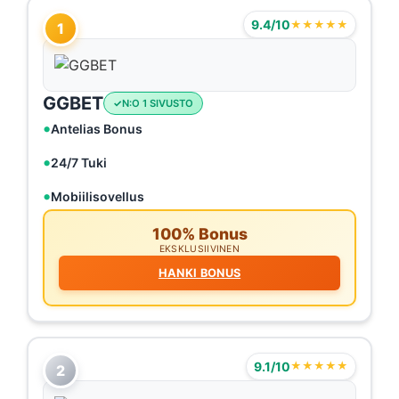
9.4/10
★★★★★
1
GGBET
N:O 1 SIVUSTO
Antelias Bonus
24/7 Tuki
Mobiilisovellus
100% Bonus
EKSKLUSIIVINEN
HANKI BONUS
9.1/10
★★★★★
2