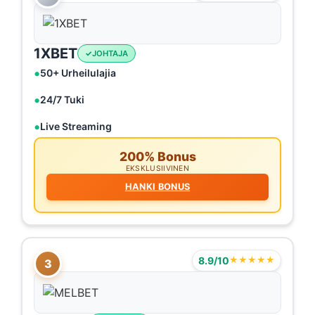
1XBET
JOHTAJA
50+ Urheilulajia
24/7 Tuki
Live Streaming
200% Bonus
EKSKLUSIIVINEN
HANKI BONUS
8.9/10
★★★★★
3