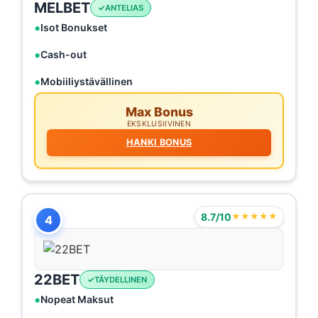
MELBET
ANTELIAS
Isot Bonukset
Cash-out
Mobiiliystävällinen
Max Bonus
EKSKLUSIIVINEN
HANKI BONUS
8.7/10
★★★★★
4
22BET
TÄYDELLINEN
Nopeat Maksut