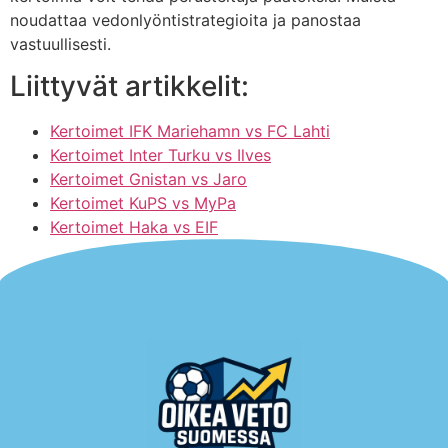
noudattaa vedonlyöntistrategioita ja panostaa
vastuullisesti.
Liittyvät artikkelit:
Kertoimet IFK Mariehamn vs FC Lahti
Kertoimet Inter Turku vs Ilves
Kertoimet Gnistan vs Jaro
Kertoimet KuPS vs MyPa
Kertoimet Haka vs EIF