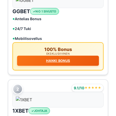
GGBET
N:O 1 SIVUSTO
Antelias Bonus
24/7 Tuki
Mobiilisovellus
100% Bonus
EKSKLUSIIVINEN
HANKI BONUS
9.1/10
★★★★★
2
1XBET
JOHTAJA