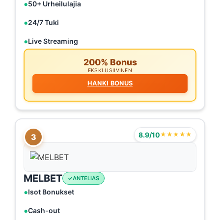
50+ Urheilulajia
24/7 Tuki
Live Streaming
200% Bonus
EKSKLUSIIVINEN
HANKI BONUS
8.9/10
★★★★★
3
MELBET
ANTELIAS
Isot Bonukset
Cash-out