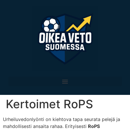
Kertoimet RoPS
Urheiluvedonlyönti on kiehtova tapa seurata pelejä ja
mahdollisesti ansaita rahaa. Erityisesti
RoPS