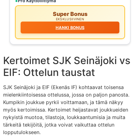
Pro Käyttöliittymä
Super Bonus
EKSKLUSIIVINEN
HANKI BONUS
Kertoimet SJK Seinäjoki vs
EIF: Ottelun taustat
SJK Seinäjoki ja EIF (Ekenäs IF) kohtaavat toisensa
mielenkiintoisessa ottelussa, jossa on paljon panosta.
Kumpikin joukkue pyrkii voittamaan, ja tämä näkyy
myös kertoimissa. Kertoimet heijastavat joukkueiden
nykyistä muotoa, tilastoja, loukkaantumisia ja muita
tärkeitä tekijöitä, jotka voivat vaikuttaa ottelun
lopputulokseen.