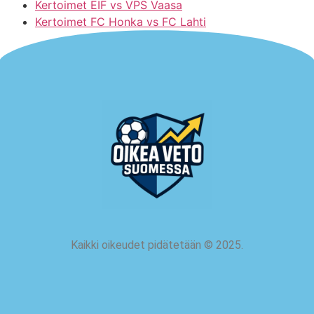
Kertoimet EIF vs VPS Vaasa
Kertoimet FC Honka vs FC Lahti
Kaikki oikeudet pidätetään
©
2025.