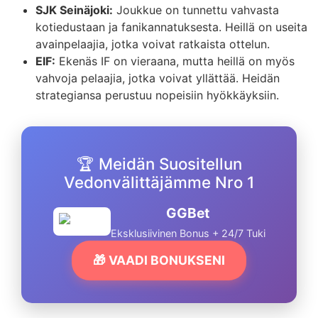
SJK Seinäjoki:
Joukkue on tunnettu vahvasta
kotiedustaan ja fanikannatuksesta. Heillä on useita
avainpelaajia, jotka voivat ratkaista ottelun.
EIF:
Ekenäs IF on vieraana, mutta heillä on myös
vahvoja pelaajia, jotka voivat yllättää. Heidän
strategiansa perustuu nopeisiin hyökkäyksiin.
🏆 Meidän Suositellun
Vedonvälittäjämme Nro 1
GGBet
Eksklusiivinen Bonus + 24/7 Tuki
🎁 VAADI BONUKSENI