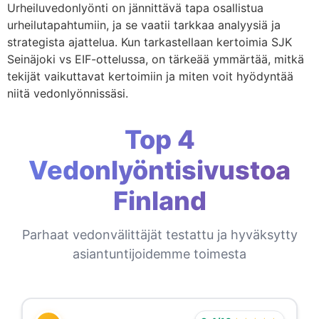
Urheiluvedonlyönti on jännittävä tapa osallistua
urheilutapahtumiin, ja se vaatii tarkkaa analyysiä ja
strategista ajattelua. Kun tarkastellaan kertoimia SJK
Seinäjoki vs EIF-ottelussa, on tärkeää ymmärtää, mitkä
tekijät vaikuttavat kertoimiin ja miten voit hyödyntää
niitä vedonlyönnissäsi.
Top 4
Vedonlyöntisivustoa
Finland
Parhaat vedonvälittäjät testattu ja hyväksytty
asiantuntijoidemme toimesta