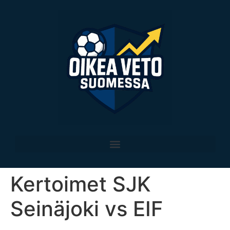
Kertoimet SJK
Seinäjoki vs EIF