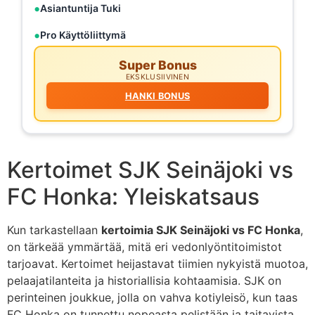
Asiantuntija Tuki
Pro Käyttöliittymä
Super Bonus
EKSKLUSIIVINEN
HANKI BONUS
Kertoimet SJK Seinäjoki vs
FC Honka: Yleiskatsaus
Kun tarkastellaan
kertoimia SJK Seinäjoki vs FC Honka
,
on tärkeää ymmärtää, mitä eri vedonlyöntitoimistot
tarjoavat. Kertoimet heijastavat tiimien nykyistä muotoa,
pelaajatilanteita ja historiallisia kohtaamisia. SJK on
perinteinen joukkue, jolla on vahva kotiyleisö, kun taas
FC Honka on tunnettu nopeasta pelistään ja taitavista