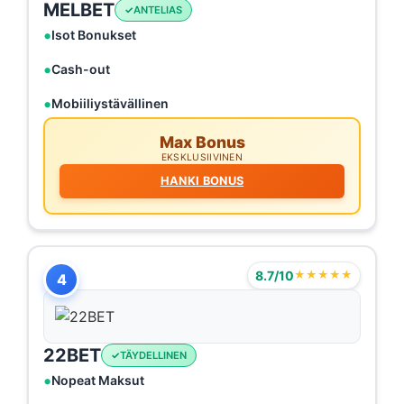
MELBET
ANTELIAS
Isot Bonukset
Cash-out
Mobiiliystävällinen
Max Bonus
EKSKLUSIIVINEN
HANKI BONUS
8.7/10
★★★★★
4
22BET
TÄYDELLINEN
Nopeat Maksut