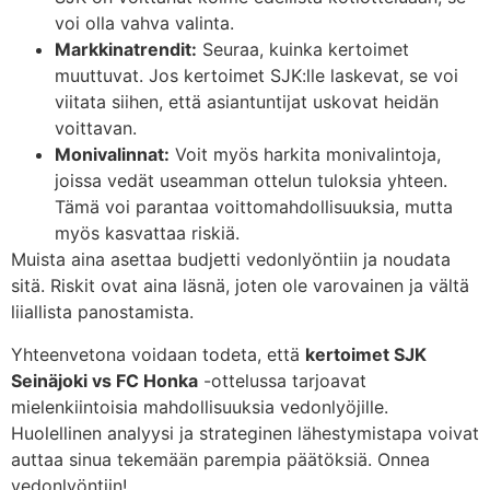
voi olla vahva valinta.
Markkinatrendit:
Seuraa, kuinka kertoimet
muuttuvat. Jos kertoimet SJK:lle laskevat, se voi
viitata siihen, että asiantuntijat uskovat heidän
voittavan.
Monivalinnat:
Voit myös harkita monivalintoja,
joissa vedät useamman ottelun tuloksia yhteen.
Tämä voi parantaa voittomahdollisuuksia, mutta
myös kasvattaa riskiä.
Muista aina asettaa budjetti vedonlyöntiin ja noudata
sitä. Riskit ovat aina läsnä, joten ole varovainen ja vältä
liiallista panostamista.
Yhteenvetona voidaan todeta, että
kertoimet SJK
Seinäjoki vs FC Honka
-ottelussa tarjoavat
mielenkiintoisia mahdollisuuksia vedonlyöjille.
Huolellinen analyysi ja strateginen lähestymistapa voivat
auttaa sinua tekemään parempia päätöksiä. Onnea
vedonlyöntiin!