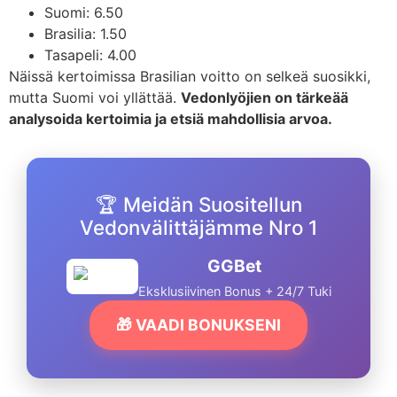
Suomi: 6.50
Brasilia: 1.50
Tasapeli: 4.00
Näissä kertoimissa Brasilian voitto on selkeä suosikki,
mutta Suomi voi yllättää.
Vedonlyöjien on tärkeää
analysoida kertoimia ja etsiä mahdollisia arvoa.
🏆 Meidän Suositellun
Vedonvälittäjämme Nro 1
GGBet
Eksklusiivinen Bonus + 24/7 Tuki
🎁 VAADI BONUKSENI