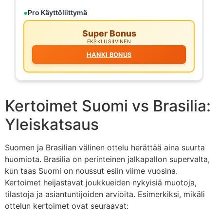
Pro Käyttöliittymä
Super Bonus
EKSKLUSIIVINEN
HANKI BONUS
Kertoimet Suomi vs Brasilia:
Yleiskatsaus
Suomen ja Brasilian välinen ottelu herättää aina suurta
huomiota. Brasilia on perinteinen jalkapallon supervalta,
kun taas Suomi on noussut esiin viime vuosina.
Kertoimet heijastavat joukkueiden nykyisiä muotoja,
tilastoja ja asiantuntijoiden arvioita. Esimerkiksi, mikäli
ottelun kertoimet ovat seuraavat: