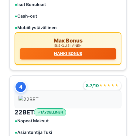
Isot Bonukset
Cash-out
Mobiiliystävällinen
Max Bonus
EKSKLUSIIVINEN
HANKI BONUS
8.7/10
★★★★★
4
22BET
TÄYDELLINEN
Nopeat Maksut
Asiantuntija Tuki