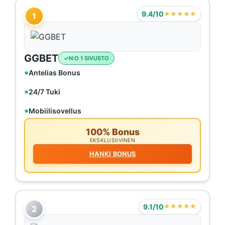
9.4/10
★★★★★
1
GGBET
N:O 1 SIVUSTO
Antelias Bonus
24/7 Tuki
Mobiilisovellus
100% Bonus
EKSKLUSIIVINEN
HANKI BONUS
9.1/10
★★★★★
2