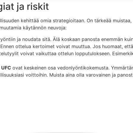
at ja riskit
isuuden kehittää omia strategioitaan. On tärkeää muistaa, et
 muutamia käytännön neuvoja:
yöntiin ja noudata sitä. Älä koskaan panosta enemmän kuin
Ennen ottelua kertoimet voivat muuttua. Jos huomaat, että 
stelutyylit voivat vaikuttaa ottelun lopputulokseen. Esimerki
t UFC
ovat keskeinen osa vedonlyöntikokemusta. Ymmärtämäl
llisuuksiasi voittoihin. Muista aina olla varovainen ja panost