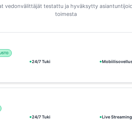
t vedonvälittäjät testattu ja hyväksytty asiantuntij
toimesta
VUSTO
24/7 Tuki
Mobiilisovellu
24/7 Tuki
Live Streamin