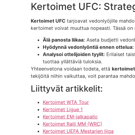
Kertoimet UFC: Strategi
Kertoimet UFC
tarjoavat vedonlyöjille mahdoll
kertoimet voivat muuttua nopeasti. Tässä on
Älä panosta liikaa:
Aseta budjetti vedonl
Hyödynnä vedonlyöntiä ennen ottelua:
Analysoi ottelijoiden tyylit:
Erilaiset tai
tuottaa yllättäviä tuloksia.
Yhteenvetona voidaan todeta, että
kertoime
tekijöitä niihin vaikuttaa, voit parantaa mahdo
Liittyvät artikkelit:
Kertoimet WTA Tour
Kertoimet Ligue 1
Kertoimet EM-jalkapallo
Kertoimet Ralli MM (WRC)
Kertoimet UEFA Mestarien liiga