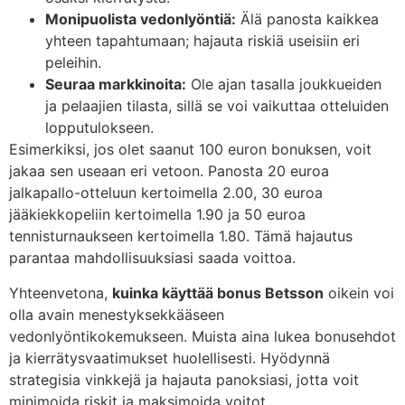
Monipuolista vedonlyöntiä:
Älä panosta kaikkea
yhteen tapahtumaan; hajauta riskiä useisiin eri
peleihin.
Seuraa markkinoita:
Ole ajan tasalla joukkueiden
ja pelaajien tilasta, sillä se voi vaikuttaa otteluiden
lopputulokseen.
Esimerkiksi, jos olet saanut 100 euron bonuksen, voit
jakaa sen useaan eri vetoon. Panosta 20 euroa
jalkapallo-otteluun kertoimella 2.00, 30 euroa
jääkiekkopeliin kertoimella 1.90 ja 50 euroa
tennisturnaukseen kertoimella 1.80. Tämä hajautus
parantaa mahdollisuuksiasi saada voittoa.
Yhteenvetona,
kuinka käyttää bonus Betsson
oikein voi
olla avain menestyksekkääseen
vedonlyöntikokemukseen. Muista aina lukea bonusehdot
ja kierrätysvaatimukset huolellisesti. Hyödynnä
strategisia vinkkejä ja hajauta panoksiasi, jotta voit
minimoida riskit ja maksimoida voitot.