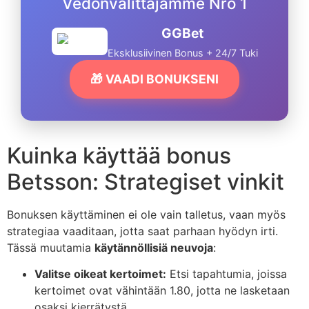
Vedonvälittäjämme Nro 1
GGBet
Eksklusiivinen Bonus + 24/7 Tuki
🎁 VAADI BONUKSENI
Kuinka käyttää bonus
Betsson: Strategiset vinkit
Bonuksen käyttäminen ei ole vain talletus, vaan myös
strategiaa vaaditaan, jotta saat parhaan hyödyn irti.
Tässä muutamia
käytännöllisiä neuvoja
:
Valitse oikeat kertoimet:
Etsi tapahtumia, joissa
kertoimet ovat vähintään 1.80, jotta ne lasketaan
osaksi kierrätystä.