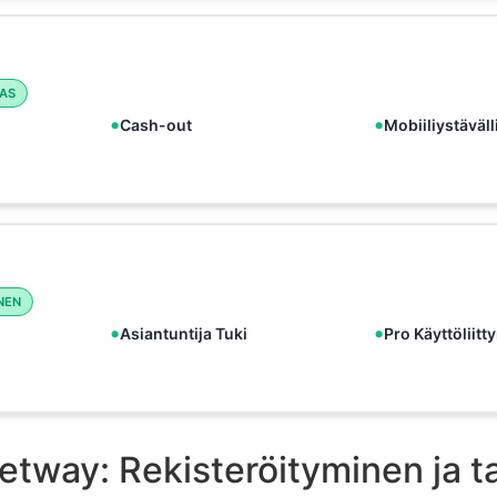
IAS
Cash-out
Mobiiliystäväl
NEN
Asiantuntija Tuki
Pro Käyttöliitt
tway: Rekisteröityminen ja ta