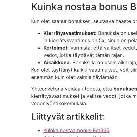
Kuinka nostaa bonus B
Kun olet saanut bonuksen, seuraava haaste 
Kierrätysvaatimukset:
Bonuksia on usein
ja kierrätysvaatimus on 5x, sinun on pe
Kertoimet:
Varmista, että valitset vedot
vedot, jotka täyttävät tämän rajan.
Aikaikkuna:
Bonuksilla on usein aikaraja,
Kun olet täyttänyt kaikki vaatimukset, voit siir
enemmän kuin olet valmis häviämään.
Yhteenvetona voidaan todeta, että
bonuksen
kierrätysvaatimukset ja valitse vedot, jotka m
vedonlyöntikokemuksia.
Liittyvät artikkelit:
Kuinka nostaa bonus Bet365