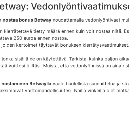
etway: Vedonlyöntivaatimuks
on
nostaa bonus Betway
noudattamalla vedonlyöntivaatimuks
 kierrätettävä tietty määrä ennen kuin voit nostaa niitä. E
lattava 250 euroa ennen nostoa.
, joiden kertoimet täyttävät bonuksen kierrätysvaatimukset. 
 jonka sisällä ne on käytettävä. Tarkista, kuinka paljon aik
tää voittosi tililtäsi. Muista, että vedonlyönnissä on aina ris
 nostaminen Betwaylla
vaatii huolellista suunnittelua ja s
aksimoivat voittomahdollisuutesi. Näillä vinkeillä olet matka