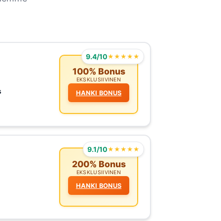
9.4/10
★★★★★
100% Bonus
EKSKLUSIIVINEN
s
HANKI BONUS
9.1/10
★★★★★
200% Bonus
EKSKLUSIIVINEN
g
HANKI BONUS