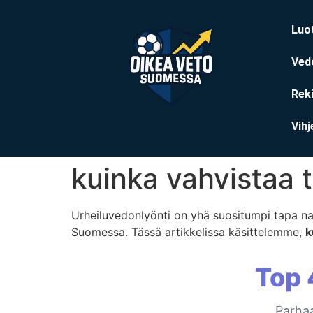
Luo
Ved
Reki
Vihj
kuinka vahvistaa ti
Urheiluvedonlyönti on yhä suositumpi tapa nau
Suomessa. Tässä artikkelissa käsittelemme,
k
Top 
Parhaa