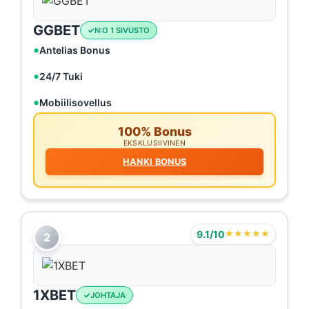
GGBET
N:O 1 SIVUSTO
Antelias Bonus
24/7 Tuki
Mobiilisovellus
100% Bonus
EKSKLUSIIVINEN
HANKI BONUS
9.1/10
★★★★★
2
1XBET
JOHTAJA