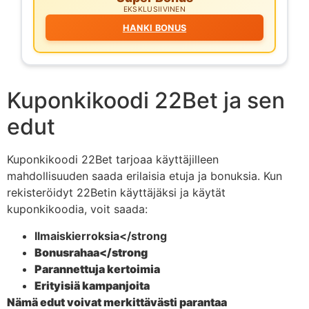
EKSKLUSIIVINEN
HANKI BONUS
Kuponkikoodi 22Bet ja sen
edut
Kuponkikoodi 22Bet tarjoaa käyttäjilleen
mahdollisuuden saada erilaisia etuja ja bonuksia. Kun
rekisteröidyt 22Betin käyttäjäksi ja käytät
kuponkikoodia, voit saada:
Ilmaiskierroksia</strong
Bonusrahaa</strong
Parannettuja kertoimia
Erityisiä kampanjoita
Nämä edut voivat merkittävästi parantaa