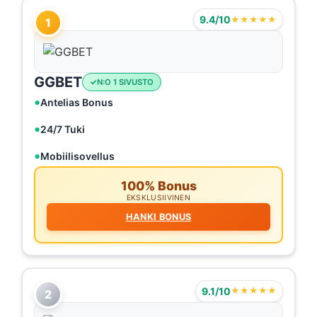
9.4/10
★★★★★
1
GGBET
N:O 1 SIVUSTO
Antelias Bonus
24/7 Tuki
Mobiilisovellus
100% Bonus
EKSKLUSIIVINEN
HANKI BONUS
9.1/10
★★★★★
2