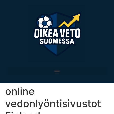
online
vedonlyöntisivustot