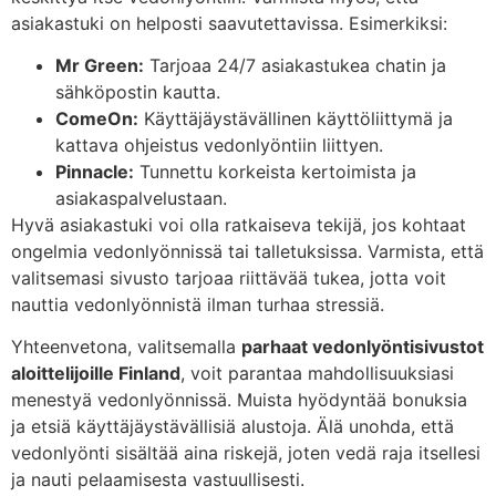
asiakastuki on helposti saavutettavissa. Esimerkiksi:
Mr Green:
Tarjoaa 24/7 asiakastukea chatin ja
sähköpostin kautta.
ComeOn:
Käyttäjäystävällinen käyttöliittymä ja
kattava ohjeistus vedonlyöntiin liittyen.
Pinnacle:
Tunnettu korkeista kertoimista ja
asiakaspalvelustaan.
Hyvä asiakastuki voi olla ratkaiseva tekijä, jos kohtaat
ongelmia vedonlyönnissä tai talletuksissa. Varmista, että
valitsemasi sivusto tarjoaa riittävää tukea, jotta voit
nauttia vedonlyönnistä ilman turhaa stressiä.
Yhteenvetona, valitsemalla
parhaat vedonlyöntisivustot
aloittelijoille Finland
, voit parantaa mahdollisuuksiasi
menestyä vedonlyönnissä. Muista hyödyntää bonuksia
ja etsiä käyttäjäystävällisiä alustoja. Älä unohda, että
vedonlyönti sisältää aina riskejä, joten vedä raja itsellesi
ja nauti pelaamisesta vastuullisesti.