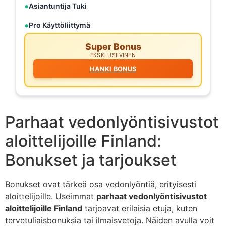
Asiantuntija Tuki
Pro Käyttöliittymä
Super Bonus
EKSKLUSIIVINEN
HANKI BONUS
Parhaat vedonlyöntisivustot
aloittelijoille Finland:
Bonukset ja tarjoukset
Bonukset ovat tärkeä osa vedonlyöntiä, erityisesti
aloittelijoille. Useimmat
parhaat vedonlyöntisivustot
aloittelijoille Finland
tarjoavat erilaisia etuja, kuten
tervetuliaisbonuksia tai ilmaisvetoja. Näiden avulla voit