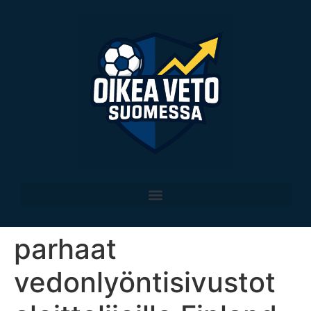
parhaat
vedonlyöntisivustot