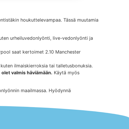
 entistäkin houkuttelevampaa. Tässä muutamia
ten urheiluvedonlyönti, live-vedonlyönti ja
erpool saat kertoimet 2.10 Manchester
kuten ilmaiskierroksia tai talletusbonuksia.
olet valmis häviämään.
Käytä myös
donlyönnin maailmassa. Hyödynnä