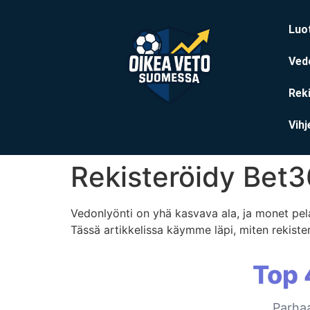
Luo
Ved
Reki
Vihj
Rekisteröidy Bet
Vedonlyönti on yhä kasvava ala, ja monet pela
Tässä artikkelissa käymme läpi, miten rekist
Top 
Parhaa