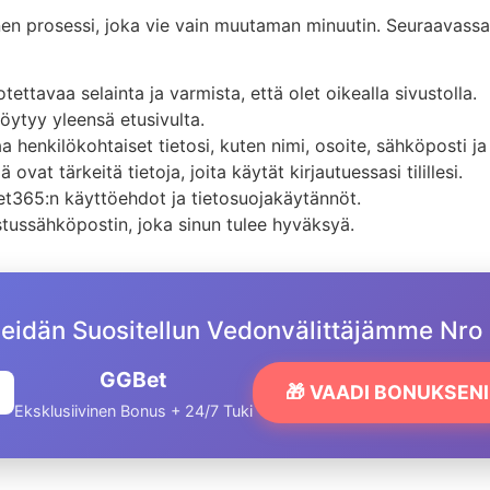
en prosessi, joka vie vain muutaman minuutin. Seuraavassa 
tettavaa selainta ja varmista, että olet oikealla sivustolla.
ytyy yleensä etusivulta.
a henkilökohtaiset tietosi, kuten nimi, osoite, sähköposti j
ovat tärkeitä tietoja, joita käytät kirjautuessasi tilillesi.
t365:n käyttöehdot ja tietosuojakäytännöt.
tussähköpostin, joka sinun tulee hyväksyä.
eidän Suositellun Vedonvälittäjämme Nro 
GGBet
🎁 VAADI BONUKSENI
Eksklusiivinen Bonus + 24/7 Tuki