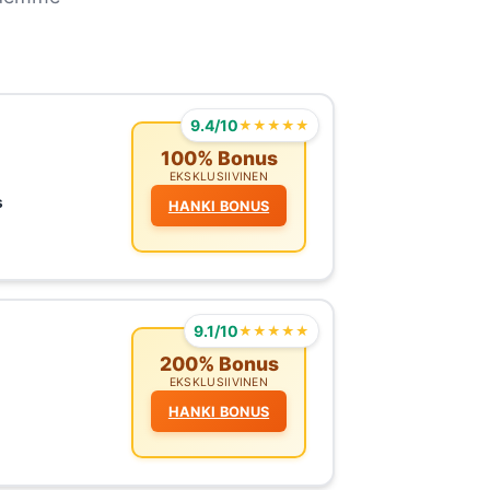
9.4/10
★★★★★
100% Bonus
EKSKLUSIIVINEN
s
HANKI BONUS
9.1/10
★★★★★
200% Bonus
EKSKLUSIIVINEN
g
HANKI BONUS