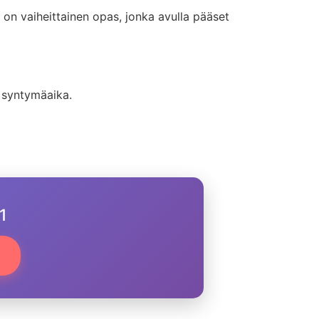
on vaiheittainen opas, jonka avulla pääset
a syntymäaika.
1