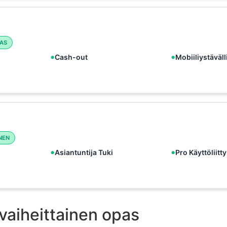
IAS
Cash-out
Mobiiliystäväl
NEN
Asiantuntija Tuki
Pro Käyttöliitt
vaiheittainen opas