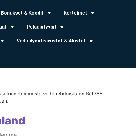
Bonukset & Koodit
Kertoimet
aat
Pelaajatyypit
Vedonlyöntisivustot & Alustat
Yksi tunnetuimmista vaihtoehdoista on Bet365.
aan.
nland
oidemme