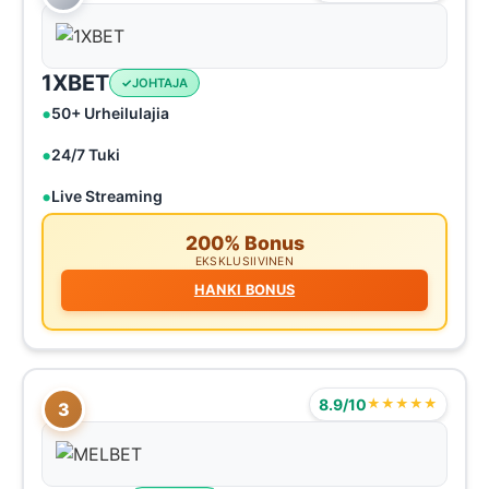
1XBET
JOHTAJA
50+ Urheilulajia
24/7 Tuki
Live Streaming
200% Bonus
EKSKLUSIIVINEN
HANKI BONUS
8.9/10
★★★★★
3