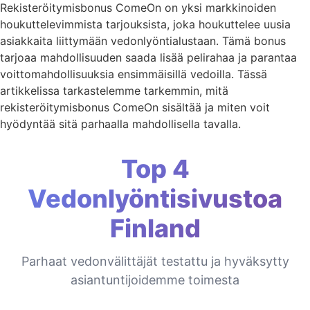
Rekisteröitymisbonus ComeOn on yksi markkinoiden
houkuttelevimmista tarjouksista, joka houkuttelee uusia
asiakkaita liittymään vedonlyöntialustaan. Tämä bonus
tarjoaa mahdollisuuden saada lisää pelirahaa ja parantaa
voittomahdollisuuksia ensimmäisillä vedoilla. Tässä
artikkelissa tarkastelemme tarkemmin, mitä
rekisteröitymisbonus ComeOn sisältää ja miten voit
hyödyntää sitä parhaalla mahdollisella tavalla.
Top 4
Vedonlyöntisivustoa
Finland
Parhaat vedonvälittäjät testattu ja hyväksytty
asiantuntijoidemme toimesta