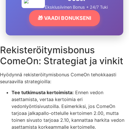
Eksklusiivinen Bonus + 24/7 Tuki
🎁 VAADI BONUKSENI
Rekisteröitymisbonus
ComeOn: Strategiat ja vinkit
Hyödynnä rekisteröitymisbonus ComeOn tehokkaasti
seuraavilla strategioilla:
Tee tutkimusta kertoimista:
Ennen vedon
asettamista, vertaa kertoimia eri
vedonlyöntisivustoilla. Esimerkiksi, jos ComeOn
tarjoaa jalkapallo-ottelulle kertoimen 2.00, mutta
toinen sivusto tarjoaa 2.10, kannattaa harkita vedon
asettamista korkeammalle kertoimelle.