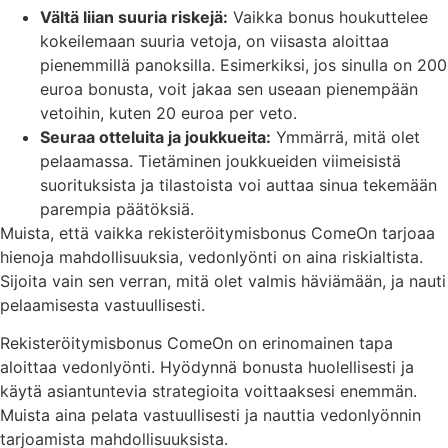
Vältä liian suuria riskejä:
Vaikka bonus houkuttelee
kokeilemaan suuria vetoja, on viisasta aloittaa
pienemmillä panoksilla. Esimerkiksi, jos sinulla on 200
euroa bonusta, voit jakaa sen useaan pienempään
vetoihin, kuten 20 euroa per veto.
Seuraa otteluita ja joukkueita:
Ymmärrä, mitä olet
pelaamassa. Tietäminen joukkueiden viimeisistä
suorituksista ja tilastoista voi auttaa sinua tekemään
parempia päätöksiä.
Muista, että vaikka rekisteröitymisbonus ComeOn tarjoaa
hienoja mahdollisuuksia, vedonlyönti on aina riskialtista.
Sijoita vain sen verran, mitä olet valmis häviämään, ja nauti
pelaamisesta vastuullisesti.
Rekisteröitymisbonus ComeOn on erinomainen tapa
aloittaa vedonlyönti. Hyödynnä bonusta huolellisesti ja
käytä asiantuntevia strategioita voittaaksesi enemmän.
Muista aina pelata vastuullisesti ja nauttia vedonlyönnin
tarjoamista mahdollisuuksista.