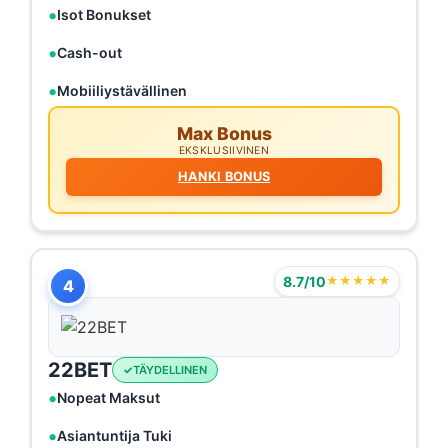
Isot Bonukset
Cash-out
Mobiiliystävällinen
Max Bonus
EKSKLUSIIVINEN
HANKI BONUS
8.7/10
★★★★★
4
22BET
TÄYDELLINEN
Nopeat Maksut
Asiantuntija Tuki