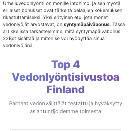
Urheiluvedonlyönti on monille intohimo, ja sen myötä
erilaiset bonukset ovat tärkeitä pelaajien kokemuksen
rikastuttamiseksi. Yksi erityinen etu, jota monet
vedonlyöjät arvostavat, on
syntymäpäiväbonus
. Tässä
artikkelissa tarkastelemme, mitä syntymäpäiväbonus
22Bet sisältää ja miten se voi hyödyttää sinua
vedonlyöjänä.
Top 4
Vedonlyöntisivustoa
Finland
Parhaat vedonvälittäjät testattu ja hyväksytty
asiantuntijoidemme toimesta