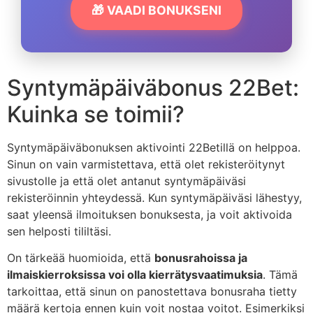
🎁 VAADI BONUKSENI
Syntymäpäiväbonus 22Bet:
Kuinka se toimii?
Syntymäpäiväbonuksen aktivointi 22Betillä on helppoa.
Sinun on vain varmistettava, että olet rekisteröitynyt
sivustolle ja että olet antanut syntymäpäiväsi
rekisteröinnin yhteydessä. Kun syntymäpäiväsi lähestyy,
saat yleensä ilmoituksen bonuksesta, ja voit aktivoida
sen helposti tililtäsi.
On tärkeää huomioida, että
bonusrahoissa ja
ilmaiskierroksissa voi olla kierrätysvaatimuksia
. Tämä
tarkoittaa, että sinun on panostettava bonusraha tietty
määrä kertoja ennen kuin voit nostaa voitot. Esimerkiksi