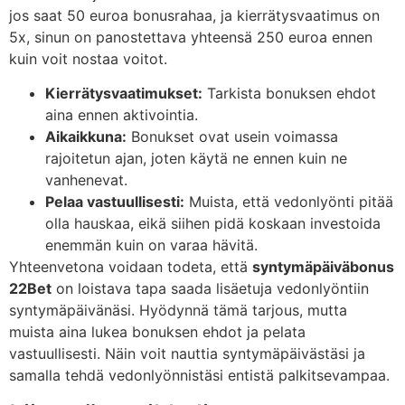
jos saat 50 euroa bonusrahaa, ja kierrätysvaatimus on
5x, sinun on panostettava yhteensä 250 euroa ennen
kuin voit nostaa voitot.
Kierrätysvaatimukset:
Tarkista bonuksen ehdot
aina ennen aktivointia.
Aikaikkuna:
Bonukset ovat usein voimassa
rajoitetun ajan, joten käytä ne ennen kuin ne
vanhenevat.
Pelaa vastuullisesti:
Muista, että vedonlyönti pitää
olla hauskaa, eikä siihen pidä koskaan investoida
enemmän kuin on varaa hävitä.
Yhteenvetona voidaan todeta, että
syntymäpäiväbonus
22Bet
on loistava tapa saada lisäetuja vedonlyöntiin
syntymäpäivänäsi. Hyödynnä tämä tarjous, mutta
muista aina lukea bonuksen ehdot ja pelata
vastuullisesti. Näin voit nauttia syntymäpäivästäsi ja
samalla tehdä vedonlyönnistäsi entistä palkitsevampaa.