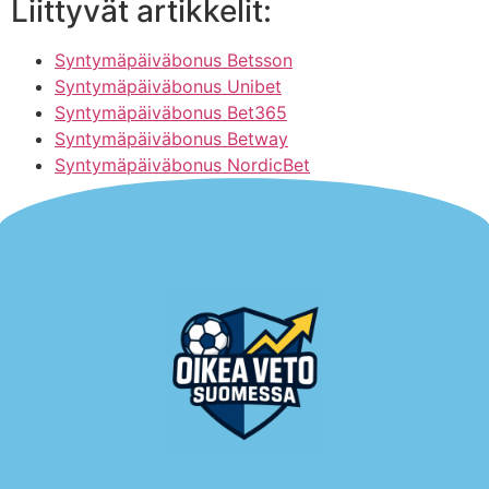
Liittyvät artikkelit:
Syntymäpäiväbonus Betsson
Syntymäpäiväbonus Unibet
Syntymäpäiväbonus Bet365
Syntymäpäiväbonus Betway
Syntymäpäiväbonus NordicBet