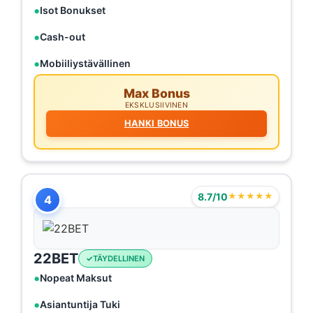
Isot Bonukset
Cash-out
Mobiiliystävällinen
Max Bonus
EKSKLUSIIVINEN
HANKI BONUS
8.7/10
★★★★★
4
22BET
TÄYDELLINEN
Nopeat Maksut
Asiantuntija Tuki