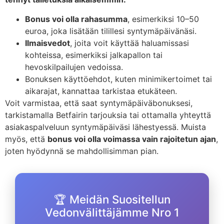
Bonus voi olla rahasumma
, esimerkiksi 10–50
euroa, joka lisätään tilillesi syntymäpäivänäsi.
Ilmaisvedot
, joita voit käyttää haluamissasi
kohteissa, esimerkiksi jalkapallon tai
hevoskilpailujen vedoissa.
Bonuksen käyttöehdot, kuten minimikertoimet tai
aikarajat, kannattaa tarkistaa etukäteen.
Voit varmistaa, että saat syntymäpäiväbonuksesi,
tarkistamalla Betfairin tarjouksia tai ottamalla yhteyttä
asiakaspalveluun syntymäpäiväsi lähestyessä. Muista
myös, että
bonus voi olla voimassa vain rajoitetun ajan
,
joten hyödynnä se mahdollisimman pian.
🏆 Meidän Suositellun
Vedonvälittäjämme Nro 1