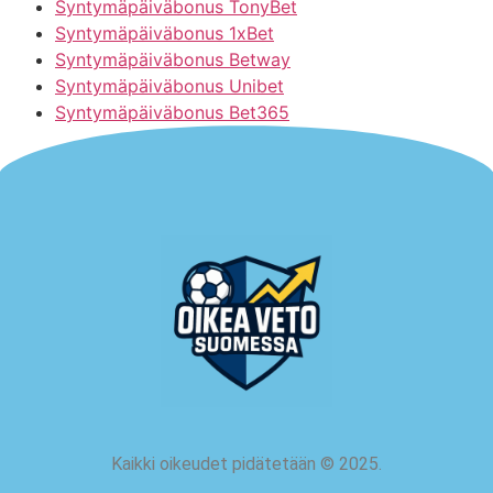
Syntymäpäiväbonus TonyBet
Syntymäpäiväbonus 1xBet
Syntymäpäiväbonus Betway
Syntymäpäiväbonus Unibet
Syntymäpäiväbonus Bet365
Kaikki oikeudet pidätetään
©
2025.