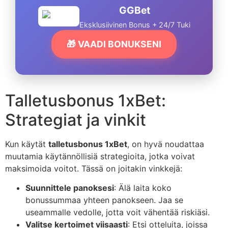
GGBet
Eksklusiivinen Bonus + 24/7 Tuki
🎁 VAADI BONUKSENI
Talletusbonus 1xBet:
Strategiat ja vinkit
Kun käytät
talletusbonus 1xBet
, on hyvä noudattaa
muutamia käytännöllisiä strategioita, jotka voivat
maksimoida voitot. Tässä on joitakin vinkkejä:
Suunnittele panoksesi
: Älä laita koko
bonussummaa yhteen panokseen. Jaa se
useammalle vedolle, jotta voit vähentää riskiäsi.
Valitse kertoimet viisaasti
: Etsi otteluita, joissa