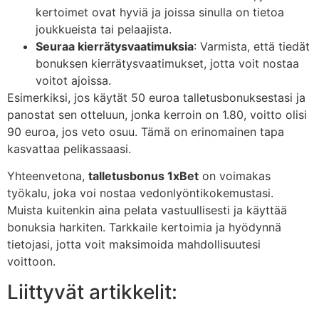
kertoimet ovat hyviä ja joissa sinulla on tietoa
joukkueista tai pelaajista.
Seuraa kierrätysvaatimuksia
: Varmista, että tiedät
bonuksen kierrätysvaatimukset, jotta voit nostaa
voitot ajoissa.
Esimerkiksi, jos käytät 50 euroa talletusbonuksestasi ja
panostat sen otteluun, jonka kerroin on 1.80, voitto olisi
90 euroa, jos veto osuu. Tämä on erinomainen tapa
kasvattaa pelikassaasi.
Yhteenvetona,
talletusbonus 1xBet
on voimakas
työkalu, joka voi nostaa vedonlyöntikokemustasi.
Muista kuitenkin aina pelata vastuullisesti ja käyttää
bonuksia harkiten. Tarkkaile kertoimia ja hyödynnä
tietojasi, jotta voit maksimoida mahdollisuutesi
voittoon.
Liittyvät artikkelit: