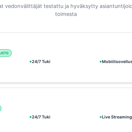
t vedonvälittäjät testattu ja hyväksytty asiantuntij
toimesta
VUSTO
24/7 Tuki
Mobiilisovellu
24/7 Tuki
Live Streamin