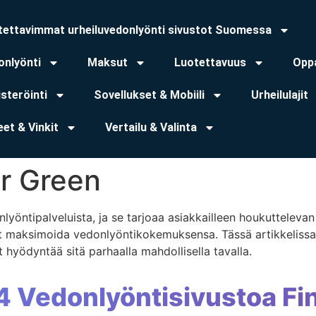
tettavimmat urheiluvedonlyönti sivustot Suomessa
onlyönti
Maksut
Luotettavuus
Opp
steröinti
Sovellukset & Mobiili
Urheilulajit
eet & Vinkit
Vertailu & Valinta
r Green
yöntipalveluista, ja se tarjoaa asiakkailleen houkutteleva
uavat maksimoida vedonlyöntikokemuksensa. Tässä artikkelis
 hyödyntää sitä parhaalla mahdollisella tavalla.
4 Vedonlyöntisivustoa Fi