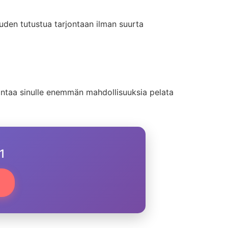
uden tutustua tarjontaan ilman suurta
 antaa sinulle enemmän mahdollisuuksia pelata
1