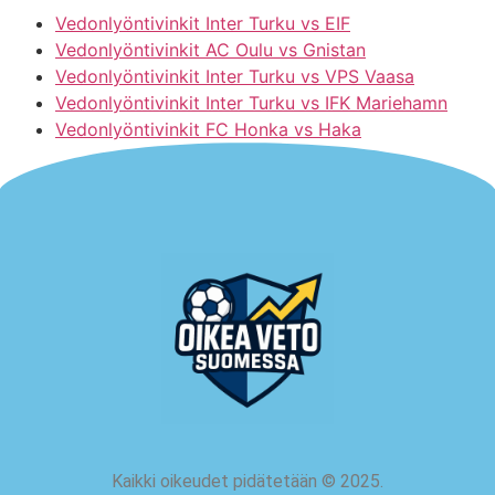
Vedonlyöntivinkit Inter Turku vs EIF
Vedonlyöntivinkit AC Oulu vs Gnistan
Vedonlyöntivinkit Inter Turku vs VPS Vaasa
Vedonlyöntivinkit Inter Turku vs IFK Mariehamn
Vedonlyöntivinkit FC Honka vs Haka
Kaikki oikeudet pidätetään
©
2025.