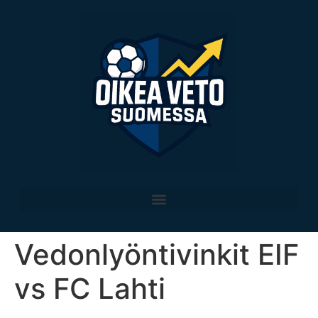
Vedonlyöntivinkit EIF
vs FC Lahti