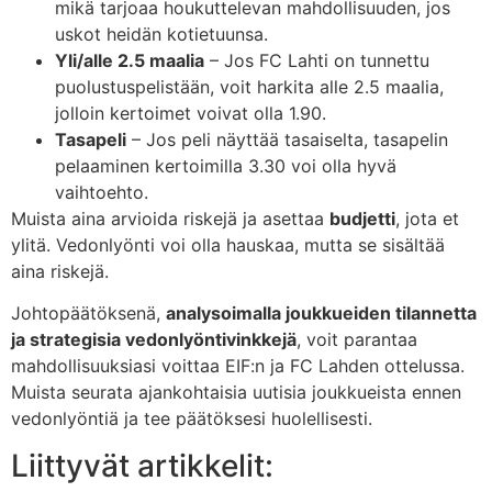
mikä tarjoaa houkuttelevan mahdollisuuden, jos
uskot heidän kotietuunsa.
Yli/alle 2.5 maalia
– Jos FC Lahti on tunnettu
puolustuspelistään, voit harkita alle 2.5 maalia,
jolloin kertoimet voivat olla 1.90.
Tasapeli
– Jos peli näyttää tasaiselta, tasapelin
pelaaminen kertoimilla 3.30 voi olla hyvä
vaihtoehto.
Muista aina arvioida riskejä ja asettaa
budjetti
, jota et
ylitä. Vedonlyönti voi olla hauskaa, mutta se sisältää
aina riskejä.
Johtopäätöksenä,
analysoimalla joukkueiden tilannetta
ja strategisia vedonlyöntivinkkejä
, voit parantaa
mahdollisuuksiasi voittaa EIF:n ja FC Lahden ottelussa.
Muista seurata ajankohtaisia uutisia joukkueista ennen
vedonlyöntiä ja tee päätöksesi huolellisesti.
Liittyvät artikkelit: