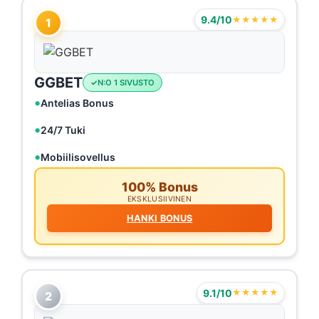
9.4/10
★★★★★
1
GGBET
N:O 1 SIVUSTO
Antelias Bonus
24/7 Tuki
Mobiilisovellus
100% Bonus
EKSKLUSIIVINEN
HANKI BONUS
9.1/10
★★★★★
2