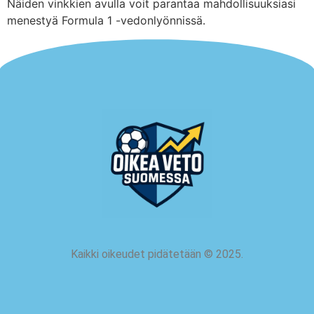
Näiden vinkkien avulla voit parantaa mahdollisuuksiasi
menestyä Formula 1 -vedonlyönnissä.
Kaikki oikeudet pidätetään
©
2025.