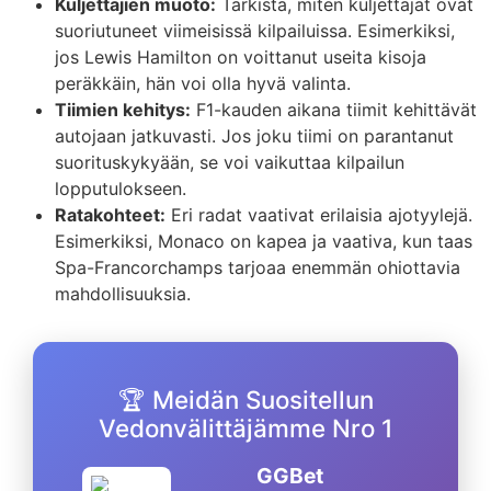
Kuljettajien muoto:
Tarkista, miten kuljettajat ovat
suoriutuneet viimeisissä kilpailuissa. Esimerkiksi,
jos Lewis Hamilton on voittanut useita kisoja
peräkkäin, hän voi olla hyvä valinta.
Tiimien kehitys:
F1-kauden aikana tiimit kehittävät
autojaan jatkuvasti. Jos joku tiimi on parantanut
suorituskykyään, se voi vaikuttaa kilpailun
lopputulokseen.
Ratakohteet:
Eri radat vaativat erilaisia ajotyylejä.
Esimerkiksi, Monaco on kapea ja vaativa, kun taas
Spa-Francorchamps tarjoaa enemmän ohiottavia
mahdollisuuksia.
🏆 Meidän Suositellun
Vedonvälittäjämme Nro 1
GGBet