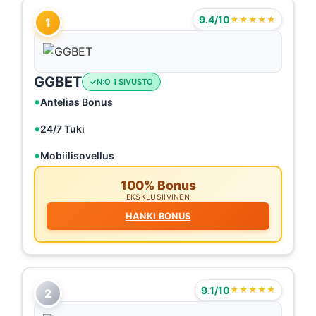
9.4/10
★★★★★
1
GGBET
N:O 1 SIVUSTO
Antelias Bonus
24/7 Tuki
Mobiilisovellus
100% Bonus
EKSKLUSIIVINEN
HANKI BONUS
9.1/10
★★★★★
2