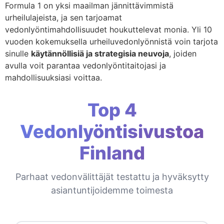
Formula 1 on yksi maailman jännittävimmistä
urheilulajeista, ja sen tarjoamat
vedonlyöntimahdollisuudet houkuttelevat monia. Yli 10
vuoden kokemuksella urheiluvedonlyönnistä voin tarjota
sinulle
käytännöllisiä ja strategisia neuvoja
, joiden
avulla voit parantaa vedonlyöntitaitojasi ja
mahdollisuuksiasi voittaa.
Top 4
Vedonlyöntisivustoa
Finland
Parhaat vedonvälittäjät testattu ja hyväksytty
asiantuntijoidemme toimesta