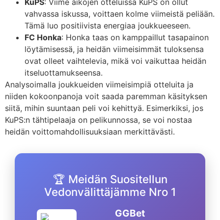
KuPS
: Viime aikojen otteluissa KuPS on ollut
vahvassa iskussa, voittaen kolme viimeistä peliään.
Tämä luo positiivista energiaa joukkueeseen.
FC Honka
: Honka taas on kamppaillut tasapainon
löytämisessä, ja heidän viimeisimmät tuloksensa
ovat olleet vaihtelevia, mikä voi vaikuttaa heidän
itseluottamukseensa.
Analysoimalla joukkueiden viimeisimpiä otteluita ja
niiden kokoonpanoja voit saada paremman käsityksen
siitä, mihin suuntaan peli voi kehittyä. Esimerkiksi, jos
KuPS:n tähtipelaaja on pelikunnossa, se voi nostaa
heidän voittomahdollisuuksiaan merkittävästi.
🏆 Meidän Suositellun
Vedonvälittäjämme Nro 1
GGBet