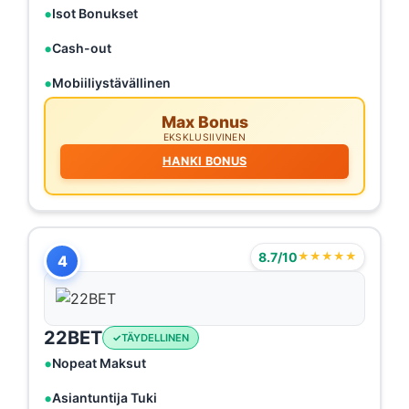
Isot Bonukset
Cash-out
Mobiiliystävällinen
Max Bonus
EKSKLUSIIVINEN
HANKI BONUS
8.7/10
★★★★★
4
22BET
TÄYDELLINEN
Nopeat Maksut
Asiantuntija Tuki