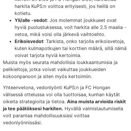
harkita KuPS:n voittoa erityisesti, jos heillä on
kotietu.
Yli/alle -vedot
: Jos molemmat joukkueet ovat
hyviä puolustuksessa, voit harkita alle 2.5 maalia -
vetoa, mikä voisi olla järkevä vaihtoehto.
Erikoisvedot
: Tarkista, onko tarjolla erikoisvetoja,
kuten kulmapotkujen tai korttien määrä, sillä nämä
voivat tarjota hyviä kertoimia.
Muista myös seurata mahdollisia loukkaantumisia ja
pelikieltoja, jotka voivat vaikuttaa joukkueiden
kokoonpanoon ja siten myös kertoimiin.
Yhteenvetona, vedonlyönti KuPS:n ja FC Hongan
välisessä ottelussa voi olla tuottoisaa, kunhan käytät
oikeita strategioita ja tietoa.
Aina muista arvioida riskit
ja tee päätöksesi harkiten.
Hyvällä valmistautumisella
voit parantaa mahdollisuuksiasi voittaa
vedonlyönnissäsi.