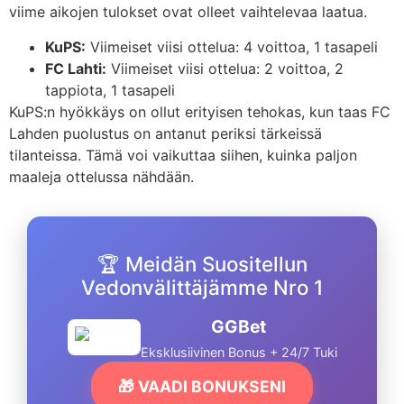
viime aikojen tulokset ovat olleet vaihtelevaa laatua.
KuPS:
Viimeiset viisi ottelua: 4 voittoa, 1 tasapeli
FC Lahti:
Viimeiset viisi ottelua: 2 voittoa, 2
tappiota, 1 tasapeli
KuPS:n hyökkäys on ollut erityisen tehokas, kun taas FC
Lahden puolustus on antanut periksi tärkeissä
tilanteissa. Tämä voi vaikuttaa siihen, kuinka paljon
maaleja ottelussa nähdään.
🏆 Meidän Suositellun
Vedonvälittäjämme Nro 1
GGBet
Eksklusiivinen Bonus + 24/7 Tuki
🎁 VAADI BONUKSENI