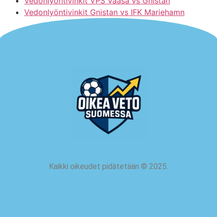
Vedonlyöntivinkit VPS Vaasa vs Gnistan
Vedonlyöntivinkit Gnistan vs IFK Mariehamn
Kaikki oikeudet pidätetään
©
2025.