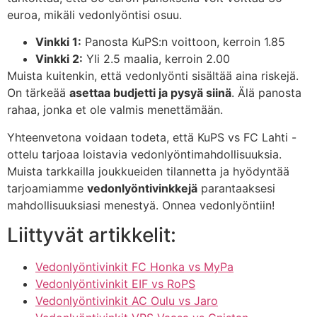
euroa, mikäli vedonlyöntisi osuu.
Vinkki 1:
Panosta KuPS:n voittoon, kerroin 1.85
Vinkki 2:
Yli 2.5 maalia, kerroin 2.00
Muista kuitenkin, että vedonlyönti sisältää aina riskejä.
On tärkeää
asettaa budjetti ja pysyä siinä
. Älä panosta
rahaa, jonka et ole valmis menettämään.
Yhteenvetona voidaan todeta, että KuPS vs FC Lahti -
ottelu tarjoaa loistavia vedonlyöntimahdollisuuksia.
Muista tarkkailla joukkueiden tilannetta ja hyödyntää
tarjoamiamme
vedonlyöntivinkkejä
parantaaksesi
mahdollisuuksiasi menestyä. Onnea vedonlyöntiin!
Liittyvät artikkelit:
Vedonlyöntivinkit FC Honka vs MyPa
Vedonlyöntivinkit EIF vs RoPS
Vedonlyöntivinkit AC Oulu vs Jaro