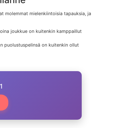
t molemmat mielenkiintoisia tapauksia, ja
oina joukkue on kuitenkin kamppaillut
n puolustuspelinsä on kuitenkin ollut
1