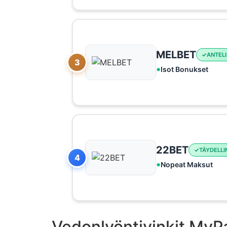
MELBET
ANTEL
3
Isot Bonukset
22BET
TÄYDELLI
4
Nopeat Maksut
Vedonlyöntivinkit MyP