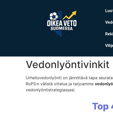
Luo
Ved
Reki
Vihj
Vedonlyöntivinki
Urheiluvedonlyönti on jännittävä tapa seurata
RoPS:n välistä ottelua ja tarjoamme
vedonlyö
vedonlyöntistrategiassasi.
Top 