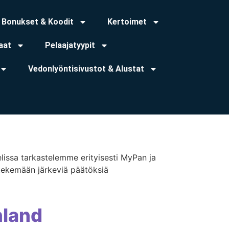
Bonukset & Koodit
Kertoimet
aat
Pelaajatyypit
Vedonlyöntisivustot & Alustat
elissa tarkastelemme erityisesti MyPan ja
 tekemään järkeviä päätöksiä
nland