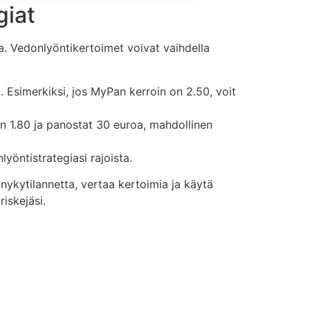
giat
ia. Vedonlyöntikertoimet voivat vaihdella
. Esimerkiksi, jos MyPan kerroin on 2.50, voit
on 1.80 ja panostat 30 euroa, mahdollinen
lyöntistrategiasi rajoista.
nykytilannetta, vertaa kertoimia ja käytä
riskejäsi.