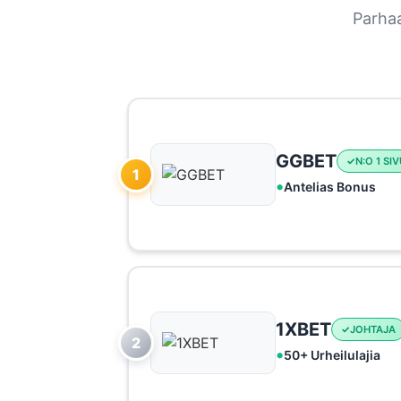
Parhaa
GGBET
N:O 1 SI
1
Antelias Bonus
1XBET
JOHTAJA
2
50+ Urheilulajia