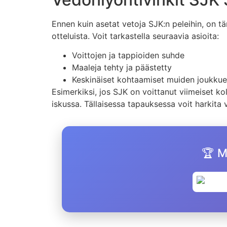
Ennen kuin asetat vetoja SJK:n peleihin, on t
otteluista. Voit tarkastella seuraavia asioita:
Voittojen ja tappioiden suhde
Maaleja tehty ja päästetty
Keskinäiset kohtaamiset muiden joukku
Esimerkiksi, jos SJK on voittanut viimeiset ko
iskussa. Tällaisessa tapauksessa voit harkita v
🏆 M