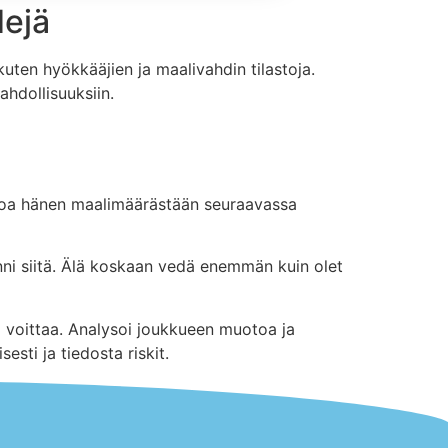
dejä
uten hyökkääjien ja maalivahdin tilastoja.
ahdollisuuksiin.
vetoa hänen maalimäärästään seuraavassa
inni siitä. Älä koskaan vedä enemmän kuin olet
a voittaa. Analysoi joukkueen muotoa ja
esti ja tiedosta riskit.