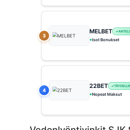
MELBET
ANTEL
3
Isot Bonukset
22BET
TÄYDELLI
4
Nopeat Maksut
Vedonlyöntivinkit SJK 