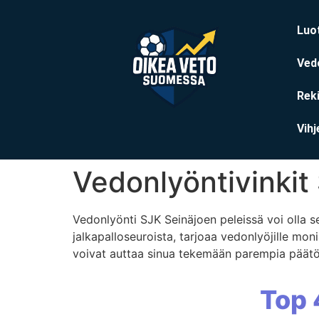
Luo
Ved
Reki
Vihj
Vedonlyöntivinkit
Vedonlyönti SJK Seinäjoen peleissä voi olla 
jalkapalloseuroista, tarjoaa vedonlyöjille mo
voivat auttaa sinua tekemään parempia päätö
Top 