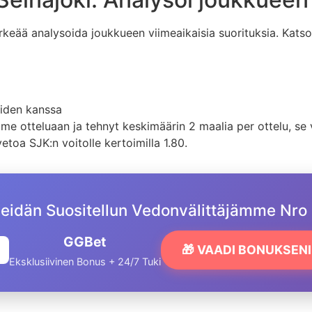
ärkeää analysoida joukkueen viimeaikaisia suorituksia. Kat
eiden kanssa
lme otteluaan ja tehnyt keskimäärin 2 maalia per ottelu, se 
etoa SJK:n voitolle kertoimilla 1.80.
eidän Suositellun Vedonvälittäjämme Nro 
GGBet
🎁 VAADI BONUKSENI
Eksklusiivinen Bonus + 24/7 Tuki