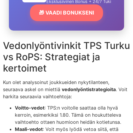
Eksklusiivinen Bonus + 24/7 Tuki
🎁 VAADI BONUKSENI
Vedonlyöntivinkit TPS Turku
vs RoPS: Strategiat ja
kertoimet
Kun olet analysoinut joukkueiden nykytilanteen,
seuraava askel on miettiä
vedonlyöntistrategioita
. Voit
harkita seuraavia vaihtoehtoja:
Voitto-vedot
: TPS:n voitolle saattaa olla hyvä
kerroin, esimerkiksi 1.80. Tämä on houkutteleva
vaihtoehto ottaen huomioon heidän kotietunsa.
Maali-vedot
: Voit myös lyödä vetoa siitä, että