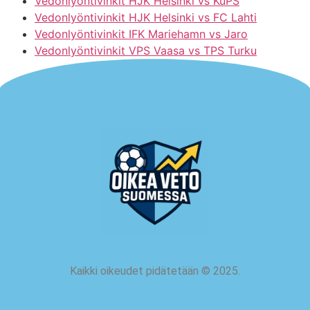
Vedonlyöntivinkit HJK Helsinki vs KuPS
Vedonlyöntivinkit HJK Helsinki vs FC Lahti
Vedonlyöntivinkit IFK Mariehamn vs Jaro
Vedonlyöntivinkit VPS Vaasa vs TPS Turku
Kaikki oikeudet pidätetään
©
2025.