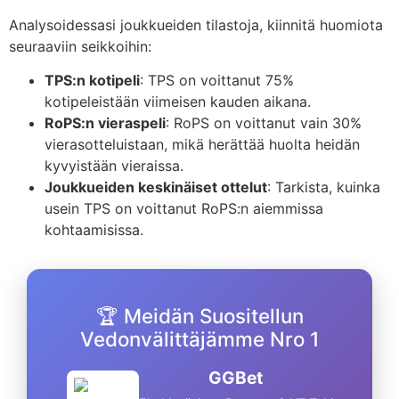
Analysoidessasi joukkueiden tilastoja, kiinnitä huomiota
seuraaviin seikkoihin:
TPS:n kotipeli
: TPS on voittanut 75%
kotipeleistään viimeisen kauden aikana.
RoPS:n vieraspeli
: RoPS on voittanut vain 30%
vierasotteluistaan, mikä herättää huolta heidän
kyvyistään vieraissa.
Joukkueiden keskinäiset ottelut
: Tarkista, kuinka
usein TPS on voittanut RoPS:n aiemmissa
kohtaamisissa.
🏆 Meidän Suositellun
Vedonvälittäjämme Nro 1
GGBet