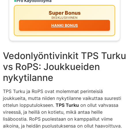
Pro Käyttöliittymä
Super Bonus
EKSKLUSIIVINEN
HANKI BONUS
Vedonlyöntivinkit TPS Turku
vs RoPS: Joukkueiden
nykytilanne
TPS Turku ja RoPS ovat molemmat perinteisiä
joukkueita, mutta niiden nykytilanne vaikuttaa suuresti
ottelun lopputulokseen.
TPS Turku
on ollut vahvassa
vireessä, ja heillä on kotietu, mikä antaa heille
lisäboostia. RoPS puolestaan on kamppaillut viime
aikoina, ja heidän puolustuksensa on ollut haavoittuva.