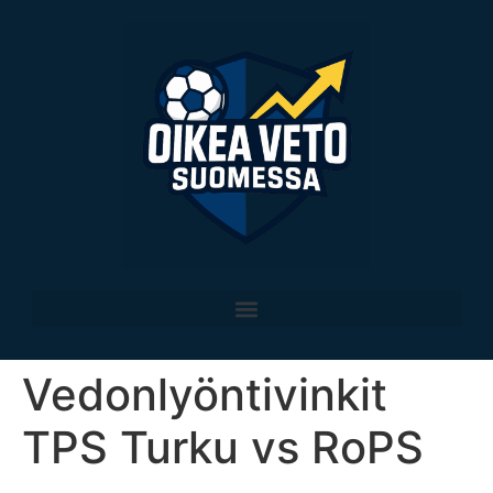
Vedonlyöntivinkit
TPS Turku vs RoPS