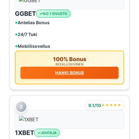
GGBET
N:O 1 SIVUSTO
Antelias Bonus
24/7 Tuki
Mobiilisovellus
100% Bonus
EKSKLUSIIVINEN
HANKI BONUS
9.1/10
★★★★★
2
1XBET
JOHTAJA