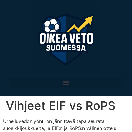
Vihjeet EIF vs RoPS
Urheiluvedonlyönti on jännittävä tapa seurata
suosikkijoukkueita, ja EIF:n ja RoPS:n välinen ottelu