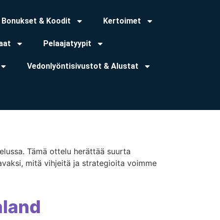
Bonukset & Koodit
Kertoimet
aat
Pelaajatyypit
Vedonlyöntisivustot & Alustat
elussa. Tämä ottelu herättää suurta
vaksi, mitä vihjeitä ja strategioita voimme
nland