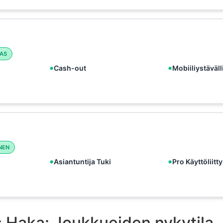
IAS
Cash-out
Mobiiliystäväl
NEN
Asiantuntija Tuki
Pro Käyttöliitt
s Haka: Joukkueiden nykytila