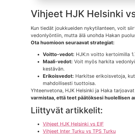
Vihjeet HJK Helsinki v
Kun tiedät joukkueiden nykytilanteen, voit sii
vedonlyöntiin, mutta älä unohda Hakan puolus
Ota huomioon seuraavat strategiat:
Voitto-vedot:
HJK:n voitto kertoimilla 1
Maali-vedot:
Voit myös harkita vedonlyö
kestävän.
Erikoisvedot:
Harkitse erikoisvetoja, kut
mahdollisesti tuottoisa.
Yhteenvetona, HJK Helsinki ja Haka tarjoavat
varmistaa, että teet päätöksesi huolellisen a
Liittyvät artikkelit:
Vihjeet HJK Helsinki vs EIF
Vihjeet Inter Turku vs TPS Turku