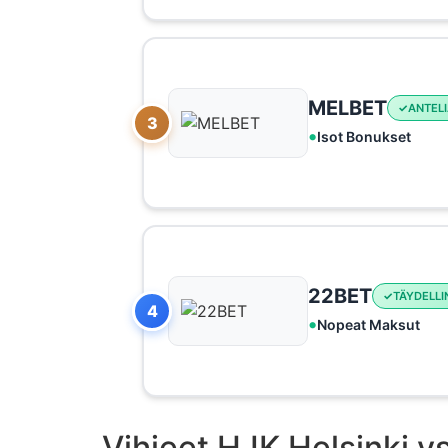
MELBET
ANTEL
3
Isot Bonukset
22BET
TÄYDELLI
4
Nopeat Maksut
Vihjeet HJK Helsinki v