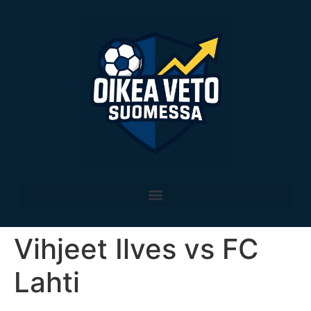
Vihjeet Ilves vs FC
Lahti