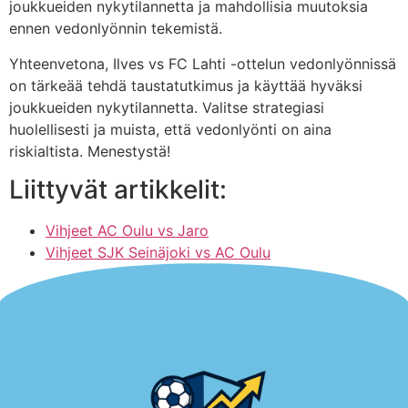
joukkueiden nykytilannetta ja mahdollisia muutoksia
ennen vedonlyönnin tekemistä.
Yhteenvetona, Ilves vs FC Lahti -ottelun vedonlyönnissä
on tärkeää tehdä taustatutkimus ja käyttää hyväksi
joukkueiden nykytilannetta. Valitse strategiasi
huolellisesti ja muista, että vedonlyönti on aina
riskialtista. Menestystä!
Liittyvät artikkelit:
Vihjeet AC Oulu vs Jaro
Vihjeet SJK Seinäjoki vs AC Oulu