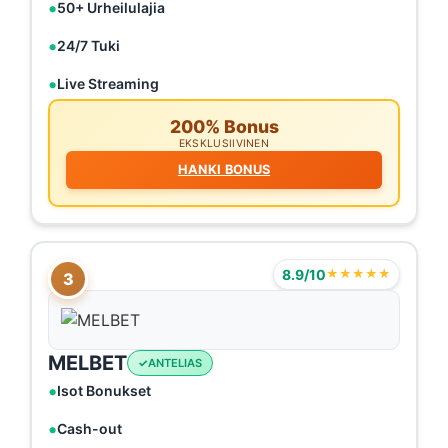
50+ Urheilulajia
24/7 Tuki
Live Streaming
200% Bonus
EKSKLUSIIVINEN
HANKI BONUS
8.9/10
★★★★★
3
MELBET
ANTELIAS
Isot Bonukset
Cash-out