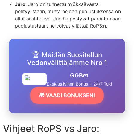
Jaro
: Jaro on tunnettu hyökkäävästä
pelityylistään, mutta heidän puolustuksensa on
ollut ailahteleva. Jos he pystyvät parantamaan
puolustustaan, he voivat yllättää RoPS:n.
🏆 Meidän Suositellun
Vedonvälittäjämme Nro 1
GGBet
Eksklusiivinen Bonus + 24/7 Tuki
🎁 VAADI BONUKSENI
Vihjeet RoPS vs Jaro: