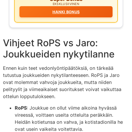
EKSKLUSIIVINEN
HANKI BONUS
Vihjeet RoPS vs Jaro:
Joukkueiden nykytilanne
Ennen kuin teet vedonlyöntipäätöksiä, on tärkeää
tutustua joukkueiden nykytilanteeseen. RoPS ja Jaro
ovat molemmat vahvoja joukkueita, mutta niiden
pelityylit ja viimeaikaiset suoritukset voivat vaikuttaa
ottelun lopputulokseen.
RoPS
: Joukkue on ollut viime aikoina hyvässä
vireessä, voittaen useita otteluita peräkkäin.
Heidän kotietunsa on vahva, ja kotistadionilla he
ovat usein vaikeita voitettavia.