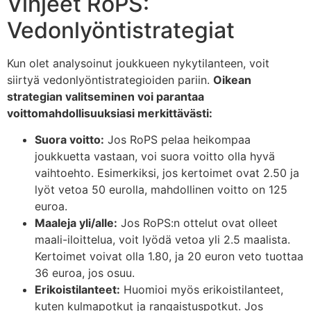
Vihjeet RoPS:
Vedonlyöntistrategiat
Kun olet analysoinut joukkueen nykytilanteen, voit
siirtyä vedonlyöntistrategioiden pariin.
Oikean
strategian valitseminen voi parantaa
voittomahdollisuuksiasi merkittävästi:
Suora voitto:
Jos RoPS pelaa heikompaa
joukkuetta vastaan, voi suora voitto olla hyvä
vaihtoehto. Esimerkiksi, jos kertoimet ovat 2.50 ja
lyöt vetoa 50 eurolla, mahdollinen voitto on 125
euroa.
Maaleja yli/alle:
Jos RoPS:n ottelut ovat olleet
maali-iloittelua, voit lyödä vetoa yli 2.5 maalista.
Kertoimet voivat olla 1.80, ja 20 euron veto tuottaa
36 euroa, jos osuu.
Erikoistilanteet:
Huomioi myös erikoistilanteet,
kuten kulmapotkut ja rangaistuspotkut. Jos