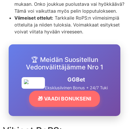
mukaan. Onko joukkue puolustava vai hyökkäävä?
Tämä voi vaikuttaa myös pelin lopputulokseen.
Viimeiset ottelut:
Tarkkaile RoPS:n viimeisimpiä
otteluita ja niiden tuloksia. Voimakkaat esitykset
voivat viitata hyvään vireeseen.
🏆 Meidän Suositellun
Vedonvälittäjämme Nro 1
GGBet
Eksklusiivinen Bonus + 24/7 Tuki
🎁 VAADI BONUKSENI