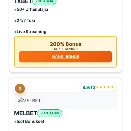
1XBET
JOHTAJA
50+ Urheilulajia
24/7 Tuki
Live Streaming
200% Bonus
EKSKLUSIIVINEN
HANKI BONUS
8.9/10
★★★★★
3
MELBET
ANTELIAS
Isot Bonukset