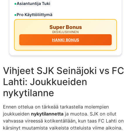
Asiantuntija Tuki
Pro Käyttöliittymä
Super Bonus
EKSKLUSIIVINEN
HANKI BONUS
Vihjeet SJK Seinäjoki vs FC
Lahti: Joukkueiden
nykytilanne
Ennen ottelua on tärkeää tarkastella molempien
joukkueiden
nykytilannetta
ja muotoa. SJK on ollut
vahvassa vireessä kotikentällään, kun taas FC Lahti on
kärsinyt muutamista vaikeista otteluista viime aikoina.