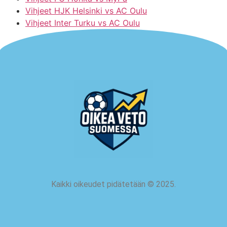
Vihjeet HJK Helsinki vs AC Oulu
Vihjeet Inter Turku vs AC Oulu
Kaikki oikeudet pidätetään
©
2025.