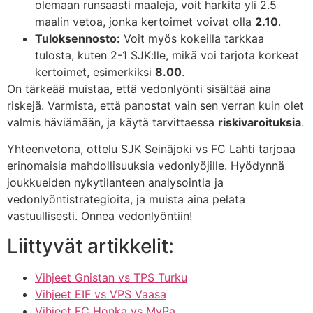
olemaan runsaasti maaleja, voit harkita yli 2.5
maalin vetoa, jonka kertoimet voivat olla
2.10
.
Tuloksennosto:
Voit myös kokeilla tarkkaa
tulosta, kuten 2-1 SJK:lle, mikä voi tarjota korkeat
kertoimet, esimerkiksi
8.00
.
On tärkeää muistaa, että vedonlyönti sisältää aina
riskejä. Varmista, että panostat vain sen verran kuin olet
valmis häviämään, ja käytä tarvittaessa
riskivaroituksia
.
Yhteenvetona, ottelu SJK Seinäjoki vs FC Lahti tarjoaa
erinomaisia mahdollisuuksia vedonlyöjille. Hyödynnä
joukkueiden nykytilanteen analysointia ja
vedonlyöntistrategioita, ja muista aina pelata
vastuullisesti. Onnea vedonlyöntiin!
Liittyvät artikkelit:
Vihjeet Gnistan vs TPS Turku
Vihjeet EIF vs VPS Vaasa
Vihjeet FC Honka vs MyPa