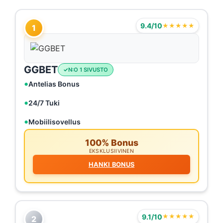
9.4/10
★★★★★
1
GGBET
N:O 1 SIVUSTO
Antelias Bonus
24/7 Tuki
Mobiilisovellus
100% Bonus
EKSKLUSIIVINEN
HANKI BONUS
9.1/10
★★★★★
2