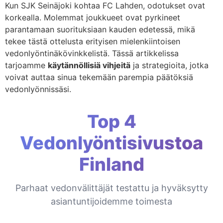
Kun SJK Seinäjoki kohtaa FC Lahden, odotukset ovat
korkealla. Molemmat joukkueet ovat pyrkineet
parantamaan suorituksiaan kauden edetessä, mikä
tekee tästä ottelusta erityisen mielenkiintoisen
vedonlyöntinäkövinkkelistä. Tässä artikkelissa
tarjoamme
käytännöllisiä vihjeitä
ja strategioita, jotka
voivat auttaa sinua tekemään parempia päätöksiä
vedonlyönnissäsi.
Top 4
Vedonlyöntisivustoa
Finland
Parhaat vedonvälittäjät testattu ja hyväksytty
asiantuntijoidemme toimesta