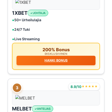
1XBET
JOHTAJA
50+ Urheilulajia
24/7 Tuki
Live Streaming
200% Bonus
EKSKLUSIIVINEN
HANKI BONUS
8.9/10
★★★★★
3
MELBET
ANTELIAS