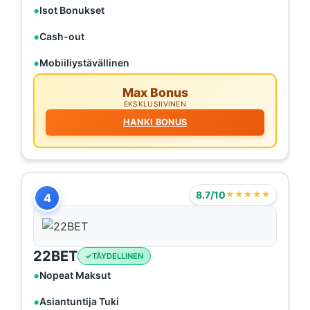
Isot Bonukset
Cash-out
Mobiiliystävällinen
Max Bonus
EKSKLUSIIVINEN
HANKI BONUS
8.7/10
★★★★★
4
22BET
TÄYDELLINEN
Nopeat Maksut
Asiantuntija Tuki