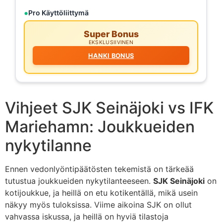
Pro Käyttöliittymä
Super Bonus
EKSKLUSIIVINEN
HANKI BONUS
Vihjeet SJK Seinäjoki vs IFK
Mariehamn: Joukkueiden
nykytilanne
Ennen vedonlyöntipäätösten tekemistä on tärkeää
tutustua joukkueiden nykytilanteeseen.
SJK Seinäjoki
on
kotijoukkue, ja heillä on etu kotikentällä, mikä usein
näkyy myös tuloksissa. Viime aikoina SJK on ollut
vahvassa iskussa, ja heillä on hyviä tilastoja