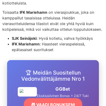
kotiotteluista.
Toisaalta
IFK Mariehamn
on vierasjoukkue, joka on
kamppaillut tasaisissa otteluissa. Heidän
vierasotteluidensa tilastot eivät ole yhtä hyviä kuin
kotipeleissä, mikä voi vaikuttaa ottelun lopputulokseen.
SJK Seinäjoki:
Hyvä kotietu, vahva hyökkäys
IFK Mariehamn:
Haasteet vieraspeleissä,
epätasaiset suoritukset
🏆 Meidän Suositellun
Vedonvälittäjämme Nro 1
GGBet
Eksklusiivinen Bonus + 24/7 Tuki
🎁 VAADI BONUKSENI