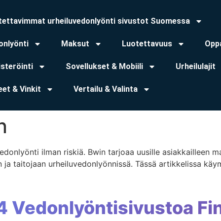
tettavimmat urheiluvedonlyönti sivustot Suomessa
onlyönti
Maksut
Luotettavuus
Opp
steröinti
Sovellukset & Mobiili
Urheilulajit
eet & Vinkit
Vertailu & Valinta
n
edonlyönti ilman riskiä. Bwin tarjoaa uusille asiakkailleen
n ja taitojaan urheiluvedonlyönnissä. Tässä artikkelissa kä
4 Vedonlyöntisivustoa Fi