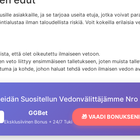
usille asiakkaille, ja se tarjoaa useita etuja, jotka voivat 
ialustaa ilman taloudellista riskiä. Voit kokeilla erilaisia 
rmista, että olet oikeutettu ilmaiseen vetoon.
nen veto liittyy ensimmäiseen talletukseen, joten muista tal
htuma ja kohde, johon haluat tehdä vedon ilmaisen vedon av
eidän Suositellun Vedonvälittäjämme Nro 
GGBet
🎁 VAADI BONUKSENI
Eksklusiivinen Bonus + 24/7 Tuki