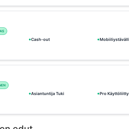
IAS
Cash-out
Mobiiliystäväl
NEN
Asiantuntija Tuki
Pro Käyttöliitt
sen edut