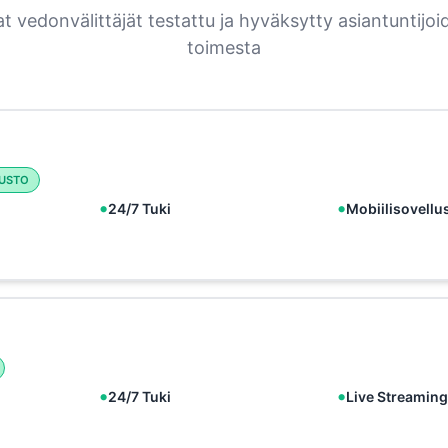
t vedonvälittäjät testattu ja hyväksytty asiantuntij
toimesta
VUSTO
24/7 Tuki
Mobiilisovellu
24/7 Tuki
Live Streamin