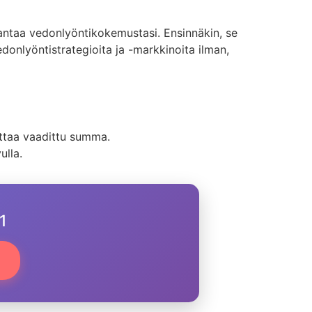
parantaa vedonlyöntikokemustasi. Ensinnäkin, se
vedonlyöntistrategioita ja -markkinoita ilman,
lettaa vaadittu summa.
ulla.
1