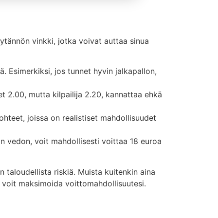
ytännön vinkki, jotka voivat auttaa sinua
ä. Esimerkiksi, jos tunnet hyvin jalkapallon,
et 2.00, mutta kilpailija 2.20, kannattaa ehkä
kohteet, joissa on realistiset mahdollisuudet
on vedon, voit mahdollisesti voittaa 18 euroa
 taloudellista riskiä. Muista kuitenkin aina
ta voit maksimoida voittomahdollisuutesi.