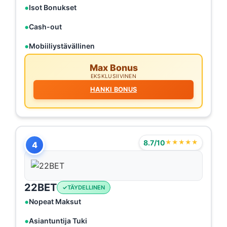
Isot Bonukset
Cash-out
Mobiiliystävällinen
Max Bonus
EKSKLUSIIVINEN
HANKI BONUS
8.7/10
★★★★★
4
22BET
TÄYDELLINEN
Nopeat Maksut
Asiantuntija Tuki