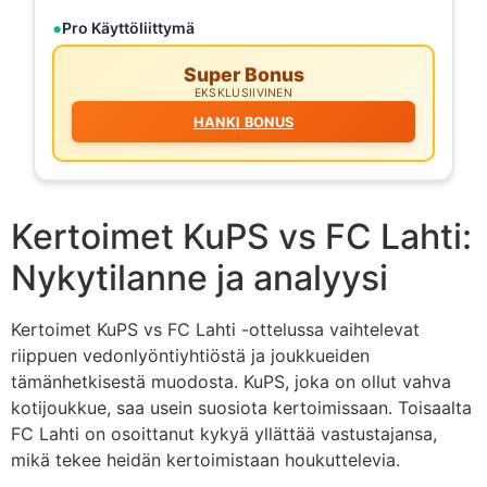
Pro Käyttöliittymä
Super Bonus
EKSKLUSIIVINEN
HANKI BONUS
Kertoimet KuPS vs FC Lahti:
Nykytilanne ja analyysi
Kertoimet KuPS vs FC Lahti -ottelussa vaihtelevat
riippuen vedonlyöntiyhtiöstä ja joukkueiden
tämänhetkisestä muodosta. KuPS, joka on ollut vahva
kotijoukkue, saa usein suosiota kertoimissaan. Toisaalta
FC Lahti on osoittanut kykyä yllättää vastustajansa,
mikä tekee heidän kertoimistaan houkuttelevia.