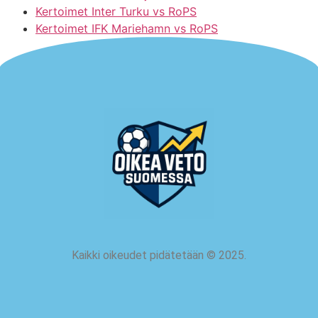
Kertoimet Inter Turku vs RoPS
Kertoimet IFK Mariehamn vs RoPS
Kaikki oikeudet pidätetään
©
2025.