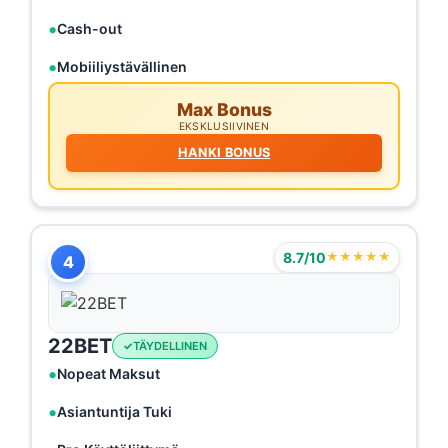
Cash-out
Mobiiliystävällinen
Max Bonus
EKSKLUSIIVINEN
HANKI BONUS
8.7/10
★★★★★
4
22BET
TÄYDELLINEN
Nopeat Maksut
Asiantuntija Tuki