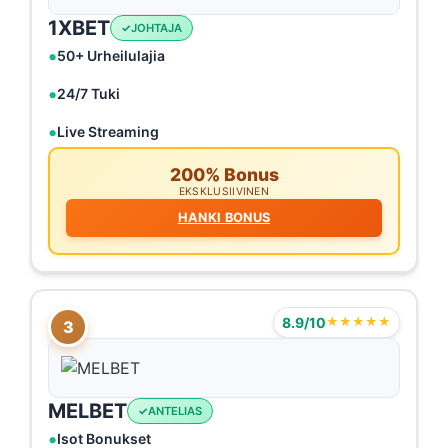
1XBET
JOHTAJA
50+ Urheilulajia
24/7 Tuki
Live Streaming
200% Bonus
EKSKLUSIIVINEN
HANKI BONUS
8.9/10
★★★★★
3
MELBET
ANTELIAS
Isot Bonukset