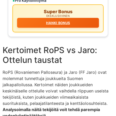
Pro Käyttöliittymä
Super Bonus
EKSKLUSIIVINEN
HANKI BONUS
Kertoimet RoPS vs Jaro:
Ottelun taustat
RoPS (Rovaniemen Palloseura) ja Jaro (FF Jaro) ovat
molemmat tunnettuja joukkueita Suomen
jalkapalloilussa. Kertoimet näiden joukkueiden
keskinäiselle ottelulle voivat vaihdella riippuen useista
tekijöistä, kuten joukkueiden viimeaikaisista
suorituksista, pelaajatilanteesta ja kenttäolosuhteista.
Analysoimalla näitä tekijöitä voit tehdä parempia
vedonlyöntipäätöksiä.