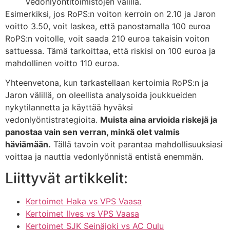
vedonlyöntitoimistojen välillä.
Esimerkiksi, jos RoPS:n voiton kerroin on 2.10 ja Jaron
voitto 3.50, voit laskea, että panostamalla 100 euroa
RoPS:n voitolle, voit saada 210 euroa takaisin voiton
sattuessa. Tämä tarkoittaa, että riskisi on 100 euroa ja
mahdollinen voitto 110 euroa.
Yhteenvetona, kun tarkastellaan kertoimia RoPS:n ja
Jaron välillä, on oleellista analysoida joukkueiden
nykytilannetta ja käyttää hyväksi
vedonlyöntistrategioita.
Muista aina arvioida riskejä ja
panostaa vain sen verran, minkä olet valmis
häviämään.
Tällä tavoin voit parantaa mahdollisuuksiasi
voittaa ja nauttia vedonlyönnistä entistä enemmän.
Liittyvät artikkelit:
Kertoimet Haka vs VPS Vaasa
Kertoimet Ilves vs VPS Vaasa
Kertoimet SJK Seinäjoki vs AC Oulu