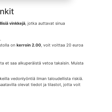
nkit
lisiä vinkkejä
, jotka auttavat sinua
.
stolla on
kerroin 2.00
, voit voittaa 20 euroa
tta et saa alkuperäistä vetoa takaisin. Muista
illa vedonlyöntiä ilman taloudellista riskiä.
tavilla olevat tiedot ja tilastot, jotta voit