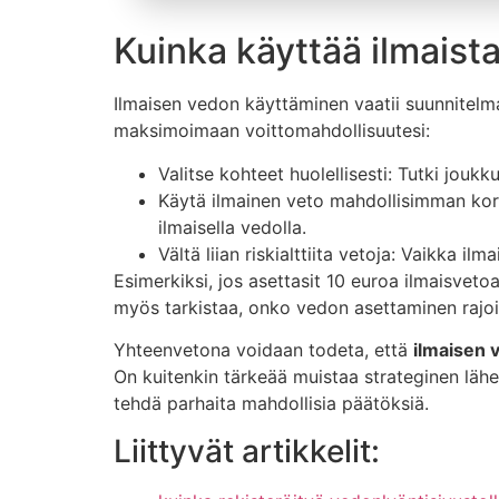
Kuinka käyttää ilmaista 
Ilmaisen vedon käyttäminen vaatii suunnitelma
maksimoimaan voittomahdollisuutesi:
Valitse kohteet huolellisesti: Tutki jouk
Käytä ilmainen veto mahdollisimman kork
ilmaisella vedolla.
Vältä liian riskialttiita vetoja: Vaikka ilm
Esimerkiksi, jos asettasit 10 euroa ilmaisvetoa
myös tarkistaa, onko vedon asettaminen rajoit
Yhteenvetona voidaan todeta, että
ilmaisen 
On kuitenkin tärkeää muistaa strateginen lähest
tehdä parhaita mahdollisia päätöksiä.
Liittyvät artikkelit: