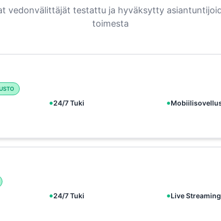
t vedonvälittäjät testattu ja hyväksytty asiantuntij
toimesta
VUSTO
24/7 Tuki
Mobiilisovellu
24/7 Tuki
Live Streamin