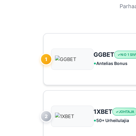
Parhaa
GGBET
N:O 1 SI
1
Antelias Bonus
1XBET
JOHTAJA
2
50+ Urheilulajia