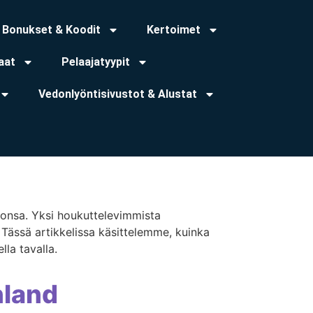
Bonukset & Koodit
Kertoimet
aat
Pelaajatyypit
Vedonlyöntisivustot & Alustat
tonsa. Yksi houkuttelevimmista
. Tässä artikkelissa käsittelemme, kuinka
la tavalla.
nland