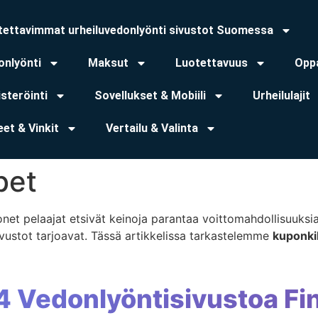
tettavimmat urheiluvedonlyönti sivustot Suomessa
onlyönti
Maksut
Luotettavuus
Opp
steröinti
Sovellukset & Mobiili
Urheilulajit
eet & Vinkit
Vertailu & Valinta
bet
net pelaajat etsivät keinoja parantaa voittomahdollisuuks
isivustot tarjoavat. Tässä artikkelissa tarkastelemme
kuponki
4 Vedonlyöntisivustoa Fi