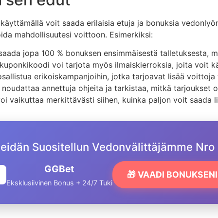
käyttämällä voit saada erilaisia etuja ja bonuksia vedonlyönti
ida mahdollisuutesi voittoon. Esimerkiksi:
aada jopa 100 % bonuksen ensimmäisestä talletuksesta, mikä 
uponkikoodi voi tarjota myös ilmaiskierroksia, joita voit k
sallistua erikoiskampanjoihin, jotka tarjoavat lisää voittoja 
 noudattaa annettuja ohjeita ja tarkistaa, mitkä tarjoukset
i vaikuttaa merkittävästi siihen, kuinka paljon voit saada l
eidän Suositellun Vedonvälittäjämme Nro 
GGBet
🎁 VAADI BONUKSENI
Eksklusiivinen Bonus + 24/7 Tuki