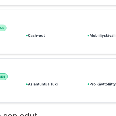
IAS
Cash-out
Mobiiliystäväl
NEN
Asiantuntija Tuki
Pro Käyttöliitt
a sen edut