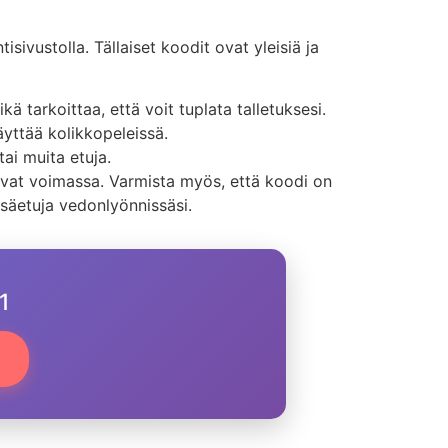
sivustolla. Tällaiset koodit ovat yleisiä ja
tarkoittaa, että voit tuplata talletuksesi.
äyttää kolikkopeleissä.
tai muita etuja.
 ovat voimassa. Varmista myös, että koodi on
isäetuja vedonlyönnissäsi.
1