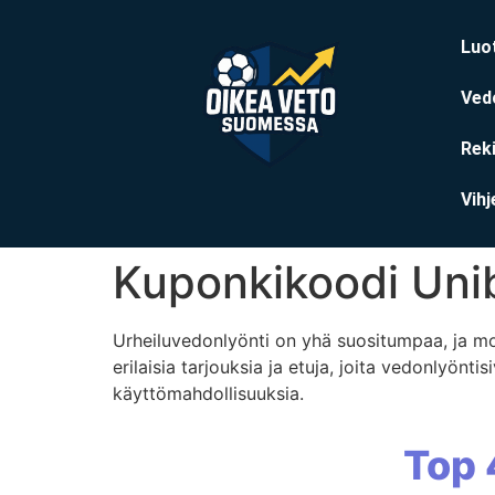
Luo
Ved
Reki
Vihj
Kuponkikoodi Uni
Urheiluvedonlyönti on yhä suositumpaa, ja mo
erilaisia tarjouksia ja etuja, joita vedonlyönt
käyttömahdollisuuksia.
Top 