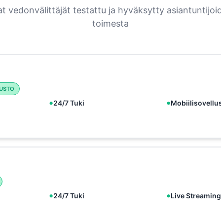
t vedonvälittäjät testattu ja hyväksytty asiantuntij
toimesta
VUSTO
24/7 Tuki
Mobiilisovellu
24/7 Tuki
Live Streamin